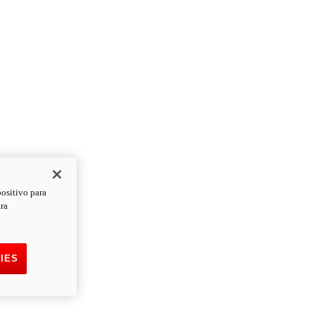
positivo para
ara
IES