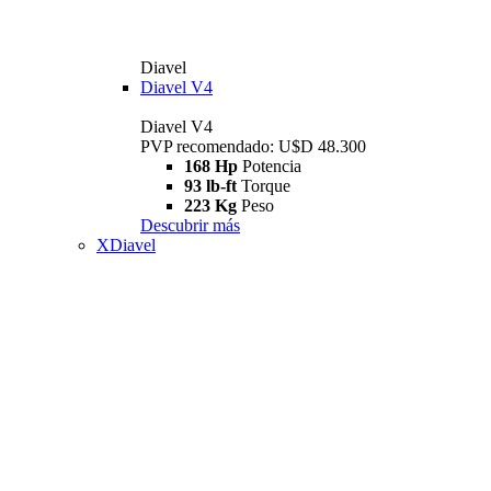
Diavel
Diavel V4
Diavel V4
PVP recomendado: U$D 48.300
168 Hp
Potencia
93 lb-ft
Torque
223 Kg
Peso
Descubrir más
XDiavel