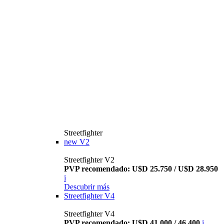
Streetfighter
new
V2
Streetfighter V2
PVP recomendado: U$D 25.750 / U$D 28.950
i
Descubrir más
Streetfighter V4
Streetfighter V4
PVP recomendado: U$D 41.000 / 46.400
i