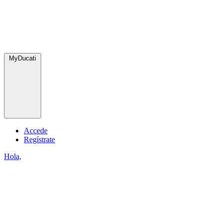
MyDucati
Accede
Regístrate
Hola,