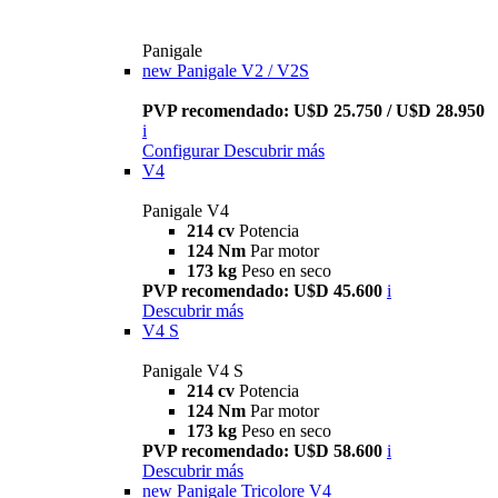
Panigale
new
Panigale V2 / V2S
PVP recomendado: U$D 25.750 / U$D 28.950
i
Configurar
Descubrir más
V4
Panigale V4
214 cv
Potencia
124 Nm
Par motor
173 kg
Peso en seco
PVP recomendado: U$D 45.600
i
Descubrir más
V4 S
Panigale V4 S
214 cv
Potencia
124 Nm
Par motor
173 kg
Peso en seco
PVP recomendado: U$D 58.600
i
Descubrir más
new
Panigale Tricolore V4