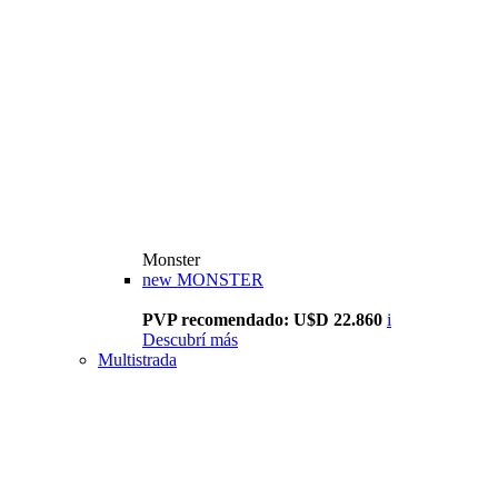
Monster
new
MONSTER
PVP recomendado: U$D 22.860
i
Descubrí más
Multistrada