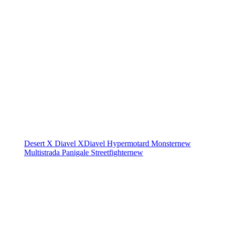
Desert X
Diavel
XDiavel
Hypermotard
Monster
new
Multistrada
Panigale
Streetfighter
new