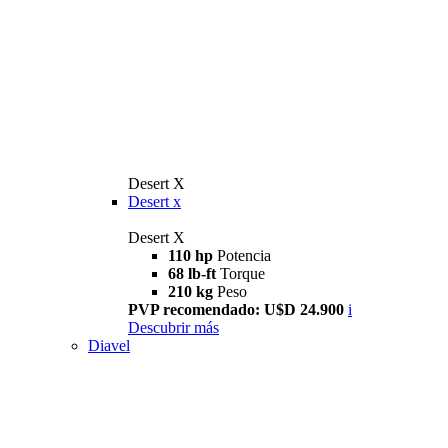
Desert X
Desert x
Desert X
110 hp
Potencia
68 lb-ft
Torque
210 kg
Peso
PVP recomendado: U$D 24.900
i
Descubrir más
Diavel