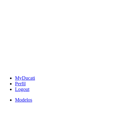
MyDucati
Perfil
Logout
Modelos