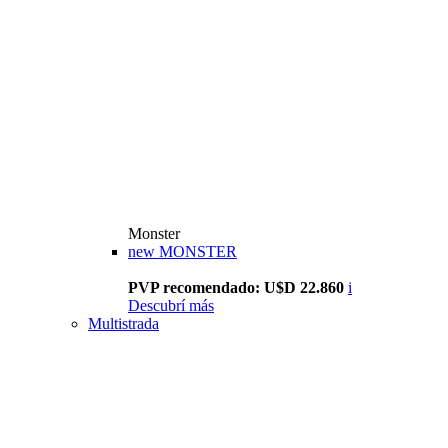
Monster
new
MONSTER
PVP recomendado: U$D 22.860
i
Descubrí más
Multistrada