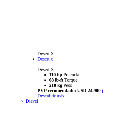
Desert X
Desert x
Desert X
110 hp
Potencia
68 lb-ft
Torque
210 kg
Peso
PVP recomendado: U$D 24.900
i
Descubrir más
Diavel