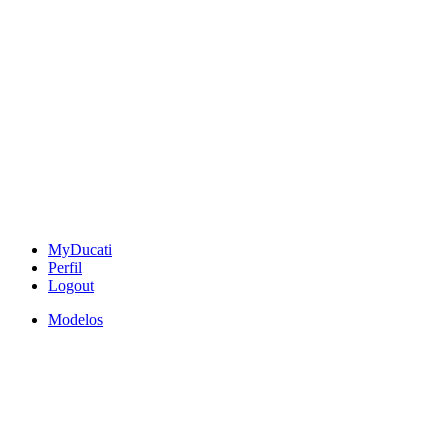
MyDucati
Perfil
Logout
Modelos