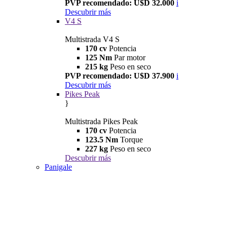
PVP recomendado: U$D 32.000
i
Descubrir más
V4 S
Multistrada V4 S
170 cv
Potencia
125 Nm
Par motor
215 kg
Peso en seco
PVP recomendado: U$D 37.900
i
Descubrir más
Pikes Peak
}
Multistrada Pikes Peak
170 cv
Potencia
123.5 Nm
Torque
227 kg
Peso en seco
Descubrir más
Panigale