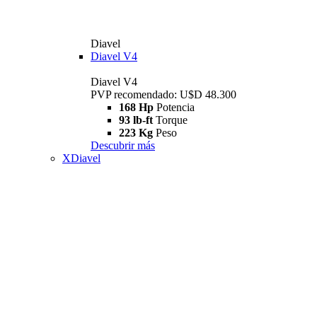
Diavel
Diavel V4
Diavel V4
PVP recomendado: U$D 48.300
168 Hp
Potencia
93 lb-ft
Torque
223 Kg
Peso
Descubrir más
XDiavel