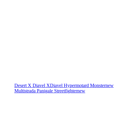
Desert X
Diavel
XDiavel
Hypermotard
Monster
new
Multistrada
Panigale
Streetfighter
new