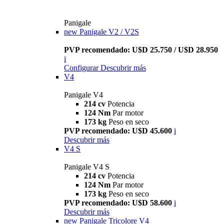
Panigale
new
Panigale V2 / V2S
PVP recomendado: U$D 25.750 / U$D 28.950
i
Configurar
Descubrir más
V4
Panigale V4
214 cv
Potencia
124 Nm
Par motor
173 kg
Peso en seco
PVP recomendado: U$D 45.600
i
Descubrir más
V4 S
Panigale V4 S
214 cv
Potencia
124 Nm
Par motor
173 kg
Peso en seco
PVP recomendado: U$D 58.600
i
Descubrir más
new
Panigale Tricolore V4