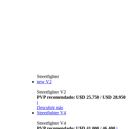
Streetfighter
new
V2
Streetfighter V2
PVP recomendado: U$D 25.750 / U$D 28.950
i
Descubrir más
Streetfighter V4
Streetfighter V4
PVP recomendado: U$D 41.000 / 46.400
i