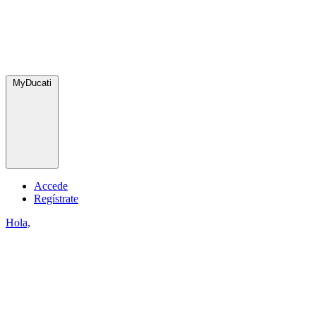
MyDucati
Accede
Regístrate
Hola,