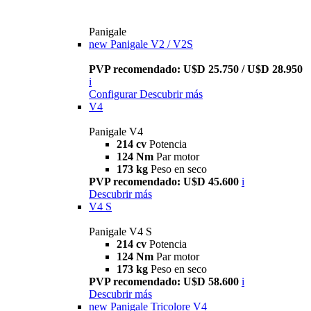
Panigale
new
Panigale V2 / V2S
PVP recomendado: U$D 25.750 / U$D 28.950
i
Configurar
Descubrir más
V4
Panigale V4
214 cv
Potencia
124 Nm
Par motor
173 kg
Peso en seco
PVP recomendado: U$D 45.600
i
Descubrir más
V4 S
Panigale V4 S
214 cv
Potencia
124 Nm
Par motor
173 kg
Peso en seco
PVP recomendado: U$D 58.600
i
Descubrir más
new
Panigale Tricolore V4