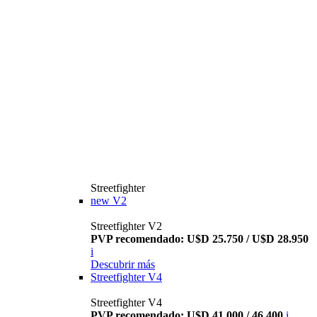
Streetfighter
new
V2
Streetfighter V2
PVP recomendado: U$D 25.750 / U$D 28.950
i
Descubrir más
Streetfighter V4
Streetfighter V4
PVP recomendado: U$D 41.000 / 46.400
i