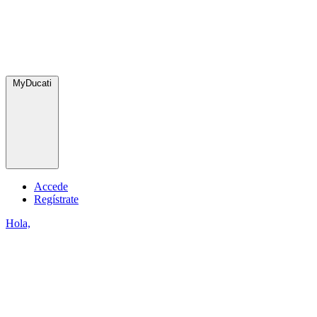
MyDucati
Accede
Regístrate
Hola,