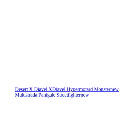
Desert X
Diavel
XDiavel
Hypermotard
Monster
new
Multistrada
Panigale
Streetfighter
new