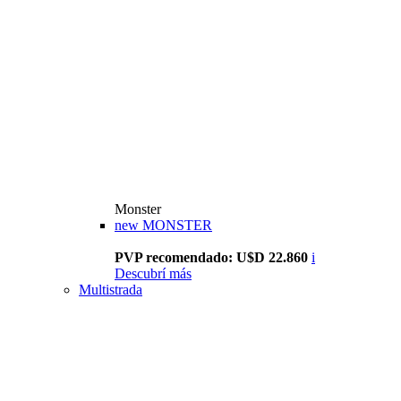
Monster
new
MONSTER
PVP recomendado: U$D 22.860
i
Descubrí más
Multistrada