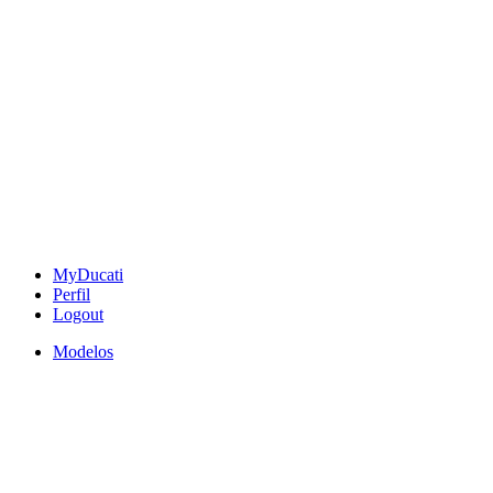
MyDucati
Perfil
Logout
Modelos