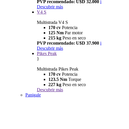
PVP recomendado: U$D 32.000
i
Descubrir más
V4 S
Multistrada V4 S
170 cv
Potencia
125 Nm
Par motor
215 kg
Peso en seco
PVP recomendado: U$D 37.900
i
Descubrir más
Pikes Peak
}
Multistrada Pikes Peak
170 cv
Potencia
123.5 Nm
Torque
227 kg
Peso en seco
Descubrir más
Panigale