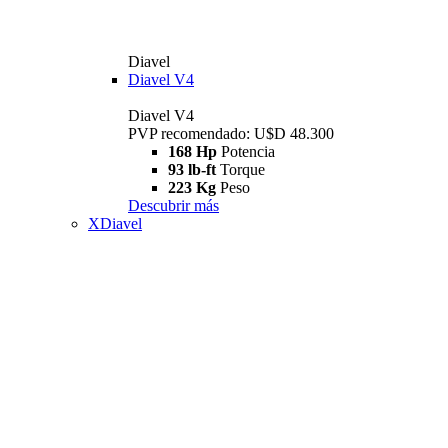
Diavel
Diavel V4
Diavel V4
PVP recomendado: U$D 48.300
168 Hp
Potencia
93 lb-ft
Torque
223 Kg
Peso
Descubrir más
XDiavel