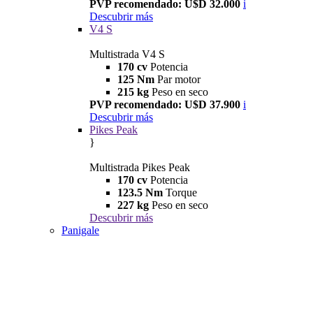
PVP recomendado: U$D 32.000
i
Descubrir más
V4 S
Multistrada V4 S
170 cv
Potencia
125 Nm
Par motor
215 kg
Peso en seco
PVP recomendado: U$D 37.900
i
Descubrir más
Pikes Peak
}
Multistrada Pikes Peak
170 cv
Potencia
123.5 Nm
Torque
227 kg
Peso en seco
Descubrir más
Panigale