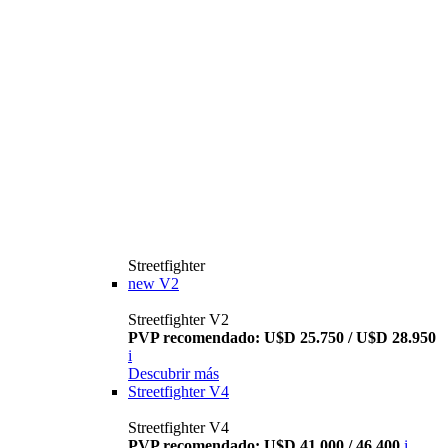
Streetfighter
new
V2
Streetfighter V2
PVP recomendado: U$D 25.750 / U$D 28.950
i
Descubrir más
Streetfighter V4
Streetfighter V4
PVP recomendado: U$D 41.000 / 46.400
i