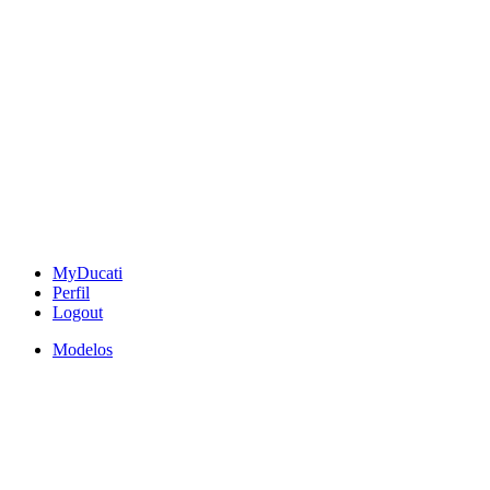
MyDucati
Perfil
Logout
Modelos