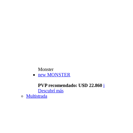
Monster
new
MONSTER
PVP recomendado: U$D 22.860
i
Descubrí más
Multistrada