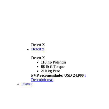
Desert X
Desert x
Desert X
110 hp
Potencia
68 lb-ft
Torque
210 kg
Peso
PVP recomendado: U$D 24.900
i
Descubrir más
Diavel