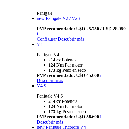
Panigale
new
Panigale V2 / V2S
PVP recomendado: U$D 25.750 / U$D 28.950
i
Configurar
Descubrir más
V4
Panigale V4
214 cv
Potencia
124 Nm
Par motor
173 kg
Peso en seco
PVP recomendado: U$D 45.600
i
Descubrir más
V4 S
Panigale V4 S
214 cv
Potencia
124 Nm
Par motor
173 kg
Peso en seco
PVP recomendado: U$D 58.600
i
Descubrir más
new
Panigale Tricolore V4