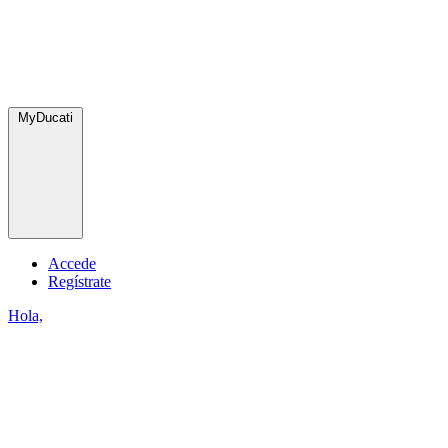
MyDucati
Accede
Regístrate
Hola,