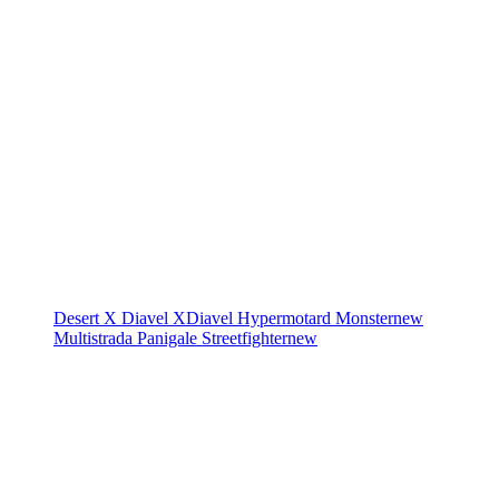
Desert X
Diavel
XDiavel
Hypermotard
Monster
new
Multistrada
Panigale
Streetfighter
new