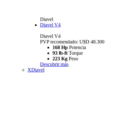
Diavel
Diavel V4
Diavel V4
PVP recomendado: U$D 48.300
168 Hp
Potencia
93 lb-ft
Torque
223 Kg
Peso
Descubrir más
XDiavel