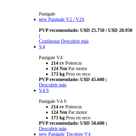
Panigale
new
Panigale V2 / V2S
PVP recomendado: U$D 25.750 / U$D 28.950
i
Configurar
Descubrir más
V4
Panigale V4
214 cv
Potencia
124 Nm
Par motor
173 kg
Peso en seco
PVP recomendado: U$D 45.600
i
Descubrir más
V4 S
Panigale V4 S
214 cv
Potencia
124 Nm
Par motor
173 kg
Peso en seco
PVP recomendado: U$D 58.600
i
Descubrir más
new
Panigale Tricolore V4