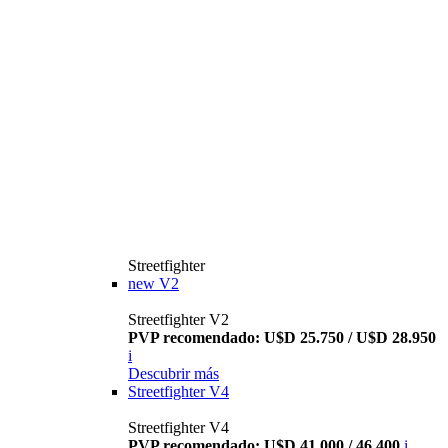
Streetfighter
new
V2
Streetfighter V2
PVP recomendado: U$D 25.750 / U$D 28.950
i
Descubrir más
Streetfighter V4
Streetfighter V4
PVP recomendado: U$D 41.000 / 46.400
i