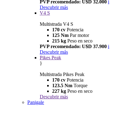
PVP recomendado: U$D 32.000
i
Descubrir más
V4 S
Multistrada V4 S
170 cv
Potencia
125 Nm
Par motor
215 kg
Peso en seco
PVP recomendado: U$D 37.900
i
Descubrir más
Pikes Peak
}
Multistrada Pikes Peak
170 cv
Potencia
123.5 Nm
Torque
227 kg
Peso en seco
Descubrir más
Panigale