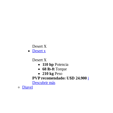
Desert X
Desert x
Desert X
110 hp
Potencia
68 lb-ft
Torque
210 kg
Peso
PVP recomendado: U$D 24.900
i
Descubrir más
Diavel