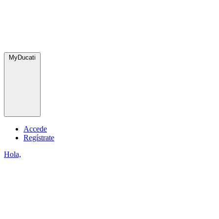
MyDucati
Accede
Regístrate
Hola,