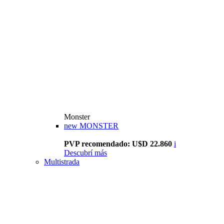
Monster
new
MONSTER
PVP recomendado: U$D 22.860
i
Descubrí más
Multistrada