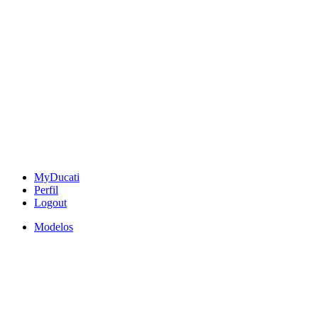
MyDucati
Perfil
Logout
Modelos