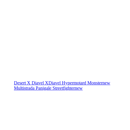
Desert X
Diavel
XDiavel
Hypermotard
Monster
new
Multistrada
Panigale
Streetfighter
new