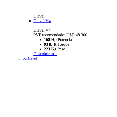
Diavel
Diavel V4
Diavel V4
PVP recomendado: U$D 48.300
168 Hp
Potencia
93 lb-ft
Torque
223 Kg
Peso
Descubrir más
XDiavel