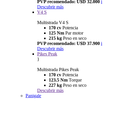
PVP recomendado: U$D 32.000
i
Descubrir más
V4 S
Multistrada V4 S
170 cv
Potencia
125 Nm
Par motor
215 kg
Peso en seco
PVP recomendado: U$D 37.900
i
Descubrir más
Pikes Peak
}
Multistrada Pikes Peak
170 cv
Potencia
123.5 Nm
Torque
227 kg
Peso en seco
Descubrir más
Panigale