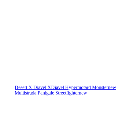
Desert X
Diavel
XDiavel
Hypermotard
Monster
new
Multistrada
Panigale
Streetfighter
new