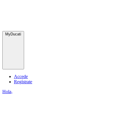
MyDucati
Accede
Regístrate
Hola,