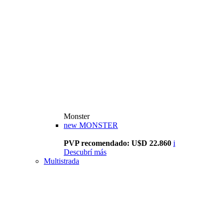
Monster
new
MONSTER
PVP recomendado: U$D 22.860
i
Descubrí más
Multistrada