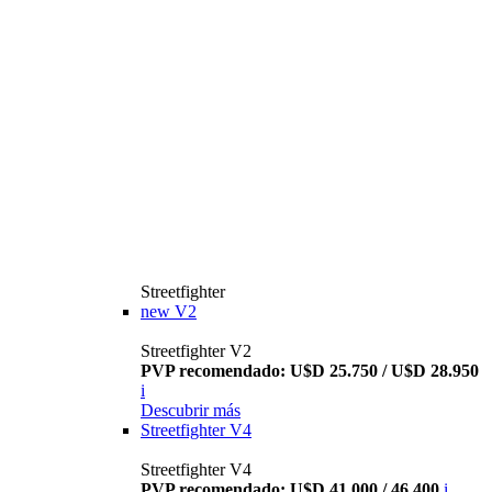
Streetfighter
new
V2
Streetfighter V2
PVP recomendado: U$D 25.750 / U$D 28.950
i
Descubrir más
Streetfighter V4
Streetfighter V4
PVP recomendado: U$D 41.000 / 46.400
i