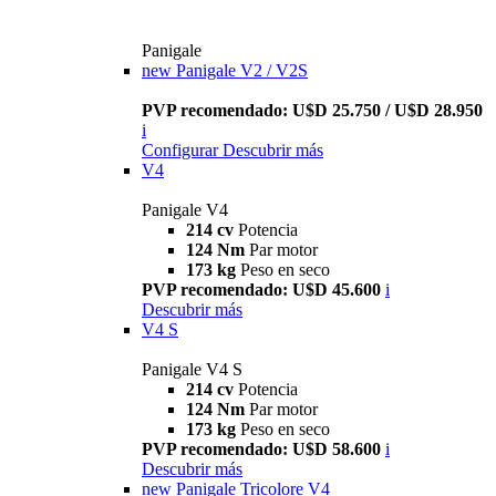
Panigale
new
Panigale V2 / V2S
PVP recomendado: U$D 25.750 / U$D 28.950
i
Configurar
Descubrir más
V4
Panigale V4
214 cv
Potencia
124 Nm
Par motor
173 kg
Peso en seco
PVP recomendado: U$D 45.600
i
Descubrir más
V4 S
Panigale V4 S
214 cv
Potencia
124 Nm
Par motor
173 kg
Peso en seco
PVP recomendado: U$D 58.600
i
Descubrir más
new
Panigale Tricolore V4