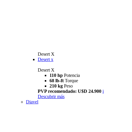
Desert X
Desert x
Desert X
110 hp
Potencia
68 lb-ft
Torque
210 kg
Peso
PVP recomendado: U$D 24.900
i
Descubrir más
Diavel