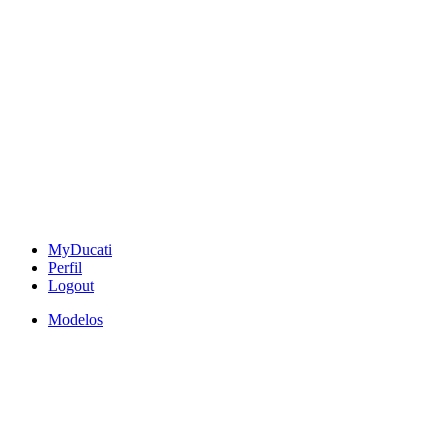
MyDucati
Perfil
Logout
Modelos