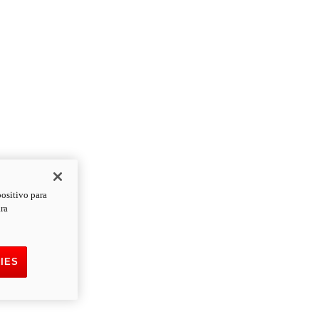
positivo para
ara
IES