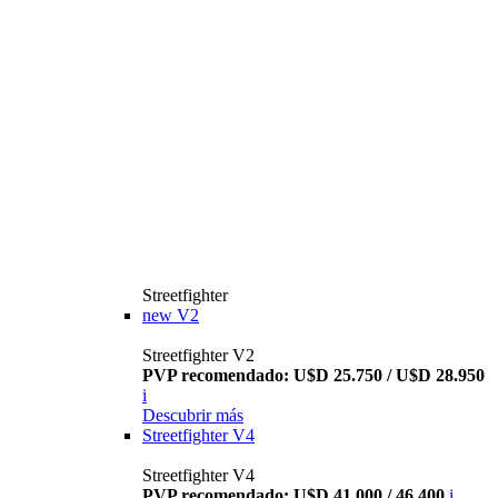
Streetfighter
new
V2
Streetfighter V2
PVP recomendado: U$D 25.750 / U$D 28.950
i
Descubrir más
Streetfighter V4
Streetfighter V4
PVP recomendado: U$D 41.000 / 46.400
i