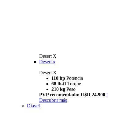
Desert X
Desert x
Desert X
110 hp
Potencia
68 lb-ft
Torque
210 kg
Peso
PVP recomendado: U$D 24.900
i
Descubrir más
Diavel