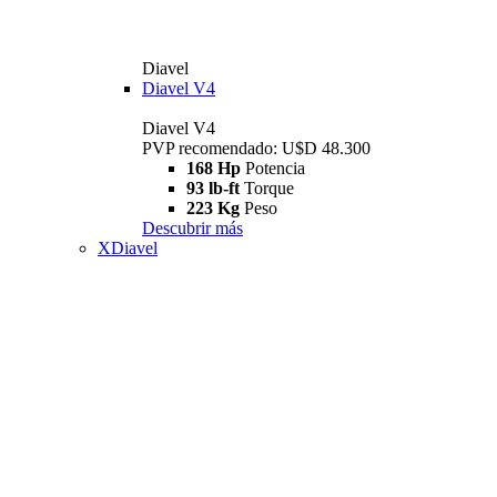
Diavel
Diavel V4
Diavel V4
PVP recomendado: U$D 48.300
168 Hp
Potencia
93 lb-ft
Torque
223 Kg
Peso
Descubrir más
XDiavel