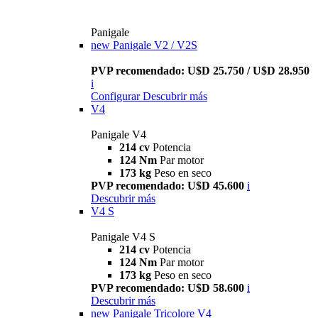
Panigale
new
Panigale V2 / V2S
PVP recomendado: U$D 25.750 / U$D 28.950
i
Configurar
Descubrir más
V4
Panigale V4
214 cv
Potencia
124 Nm
Par motor
173 kg
Peso en seco
PVP recomendado: U$D 45.600
i
Descubrir más
V4 S
Panigale V4 S
214 cv
Potencia
124 Nm
Par motor
173 kg
Peso en seco
PVP recomendado: U$D 58.600
i
Descubrir más
new
Panigale Tricolore V4