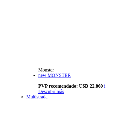
Monster
new
MONSTER
PVP recomendado: U$D 22.860
i
Descubrí más
Multistrada