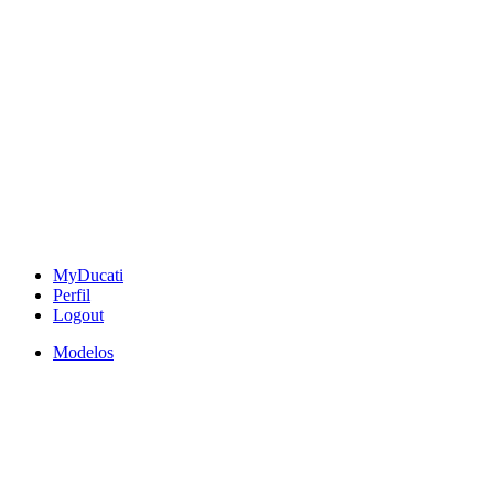
MyDucati
Perfil
Logout
Modelos