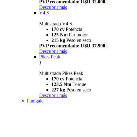
PVP recomendado: U$D 32.000
i
Descubrir más
V4 S
Multistrada V4 S
170 cv
Potencia
125 Nm
Par motor
215 kg
Peso en seco
PVP recomendado: U$D 37.900
i
Descubrir más
Pikes Peak
}
Multistrada Pikes Peak
170 cv
Potencia
123.5 Nm
Torque
227 kg
Peso en seco
Descubrir más
Panigale