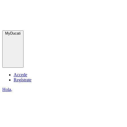
MyDucati
Accede
Regístrate
Hola,