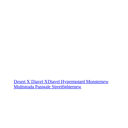
Desert X
Diavel
XDiavel
Hypermotard
Monster
new
Multistrada
Panigale
Streetfighter
new