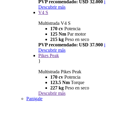
PVP recomendado: U$D 32.000
i
Descubrir más
V4 S
Multistrada V4 S
170 cv
Potencia
125 Nm
Par motor
215 kg
Peso en seco
PVP recomendado: U$D 37.900
i
Descubrir más
Pikes Peak
}
Multistrada Pikes Peak
170 cv
Potencia
123.5 Nm
Torque
227 kg
Peso en seco
Descubrir más
Panigale