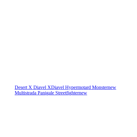
Desert X
Diavel
XDiavel
Hypermotard
Monster
new
Multistrada
Panigale
Streetfighter
new