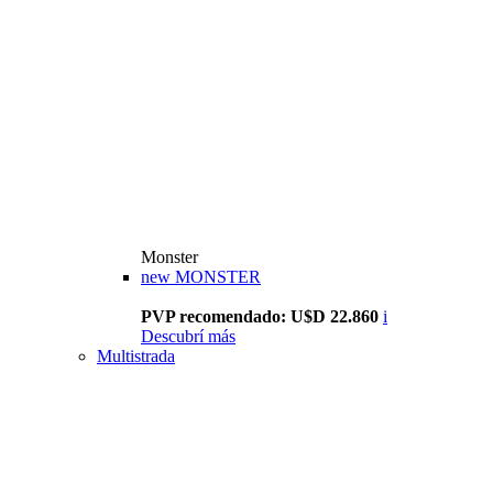
Monster
new
MONSTER
PVP recomendado: U$D 22.860
i
Descubrí más
Multistrada