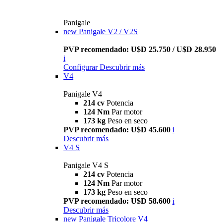
Panigale
new
Panigale V2 / V2S
PVP recomendado: U$D 25.750 / U$D 28.950
i
Configurar
Descubrir más
V4
Panigale V4
214 cv
Potencia
124 Nm
Par motor
173 kg
Peso en seco
PVP recomendado: U$D 45.600
i
Descubrir más
V4 S
Panigale V4 S
214 cv
Potencia
124 Nm
Par motor
173 kg
Peso en seco
PVP recomendado: U$D 58.600
i
Descubrir más
new
Panigale Tricolore V4