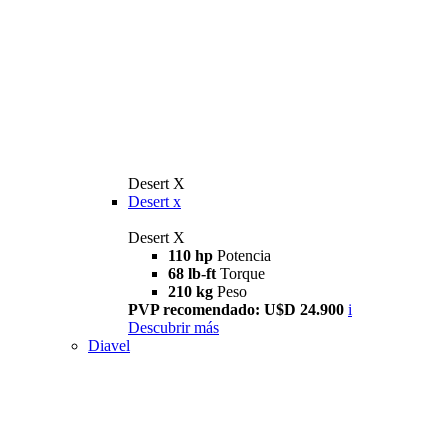
Desert X
Desert x
Desert X
110 hp
Potencia
68 lb-ft
Torque
210 kg
Peso
PVP recomendado: U$D 24.900
i
Descubrir más
Diavel