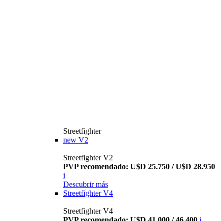
Streetfighter
new
V2
Streetfighter V2
PVP recomendado: U$D 25.750 / U$D 28.950
i
Descubrir más
Streetfighter V4
Streetfighter V4
PVP recomendado: U$D 41.000 / 46.400
i