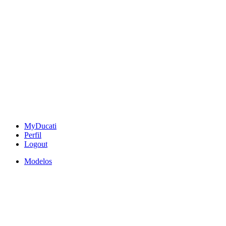
MyDucati
Perfil
Logout
Modelos