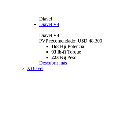
Diavel
Diavel V4
Diavel V4
PVP recomendado: U$D 48.300
168 Hp
Potencia
93 lb-ft
Torque
223 Kg
Peso
Descubrir más
XDiavel