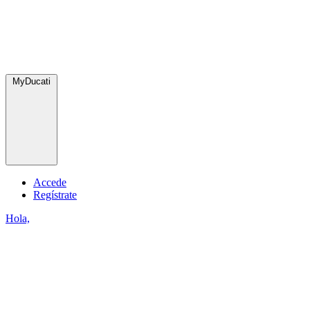
MyDucati
Accede
Regístrate
Hola,