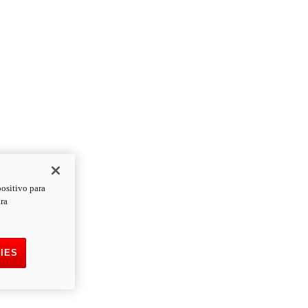
positivo para
ara
IES