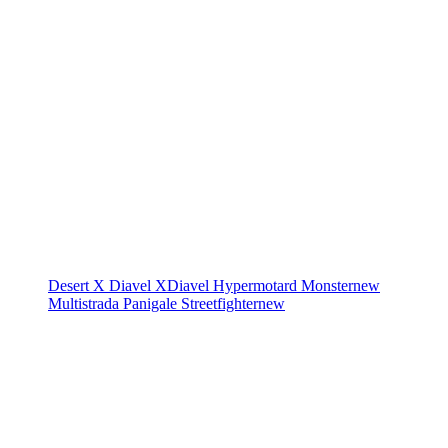
Desert X
Diavel
XDiavel
Hypermotard
Monster
new
Multistrada
Panigale
Streetfighter
new