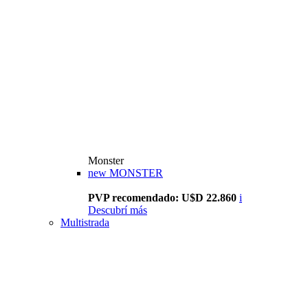
Monster
new
MONSTER
PVP recomendado: U$D 22.860
i
Descubrí más
Multistrada