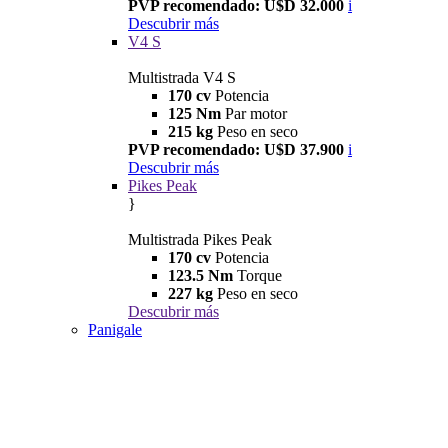
PVP recomendado: U$D 32.000
i
Descubrir más
V4 S
Multistrada V4 S
170 cv
Potencia
125 Nm
Par motor
215 kg
Peso en seco
PVP recomendado: U$D 37.900
i
Descubrir más
Pikes Peak
}
Multistrada Pikes Peak
170 cv
Potencia
123.5 Nm
Torque
227 kg
Peso en seco
Descubrir más
Panigale