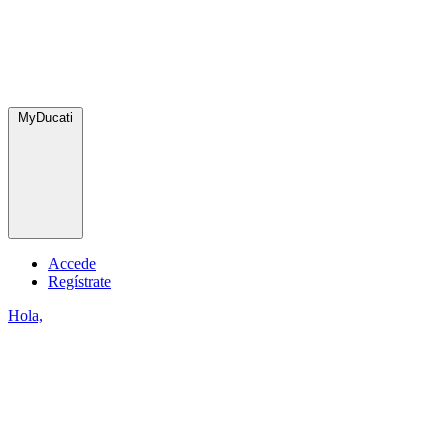
MyDucati
Accede
Regístrate
Hola,