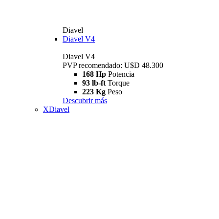
Diavel
Diavel V4
Diavel V4
PVP recomendado: U$D 48.300
168 Hp
Potencia
93 lb-ft
Torque
223 Kg
Peso
Descubrir más
XDiavel