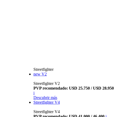
Streetfighter
new
V2
Streetfighter V2
PVP recomendado: U$D 25.750 / U$D 28.950
i
Descubrir más
Streetfighter V4
Streetfighter V4
PVP recomendado: U$D 41.000 / 46.400
i