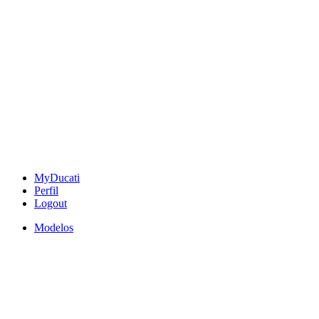
MyDucati
Perfil
Logout
Modelos