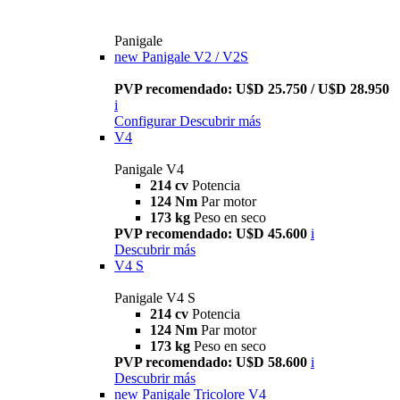
Panigale
new
Panigale V2 / V2S
PVP recomendado: U$D 25.750 / U$D 28.950
i
Configurar
Descubrir más
V4
Panigale V4
214 cv
Potencia
124 Nm
Par motor
173 kg
Peso en seco
PVP recomendado: U$D 45.600
i
Descubrir más
V4 S
Panigale V4 S
214 cv
Potencia
124 Nm
Par motor
173 kg
Peso en seco
PVP recomendado: U$D 58.600
i
Descubrir más
new
Panigale Tricolore V4