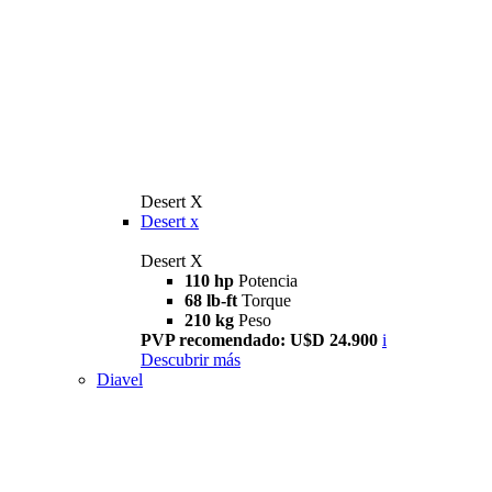
Desert X
Desert x
Desert X
110 hp
Potencia
68 lb-ft
Torque
210 kg
Peso
PVP recomendado: U$D 24.900
i
Descubrir más
Diavel