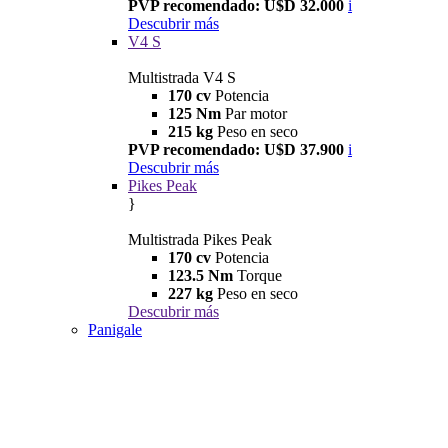
PVP recomendado: U$D 32.000
i
Descubrir más
V4 S
Multistrada V4 S
170 cv
Potencia
125 Nm
Par motor
215 kg
Peso en seco
PVP recomendado: U$D 37.900
i
Descubrir más
Pikes Peak
}
Multistrada Pikes Peak
170 cv
Potencia
123.5 Nm
Torque
227 kg
Peso en seco
Descubrir más
Panigale