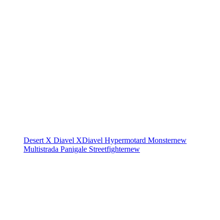
Desert X
Diavel
XDiavel
Hypermotard
Monster
new
Multistrada
Panigale
Streetfighter
new