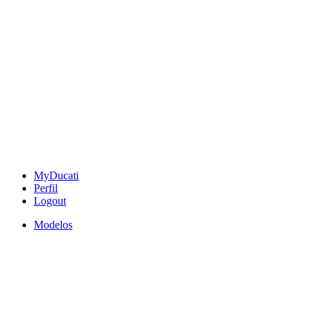
MyDucati
Perfil
Logout
Modelos