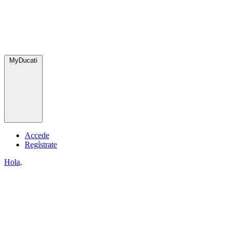
MyDucati
Accede
Regístrate
Hola,