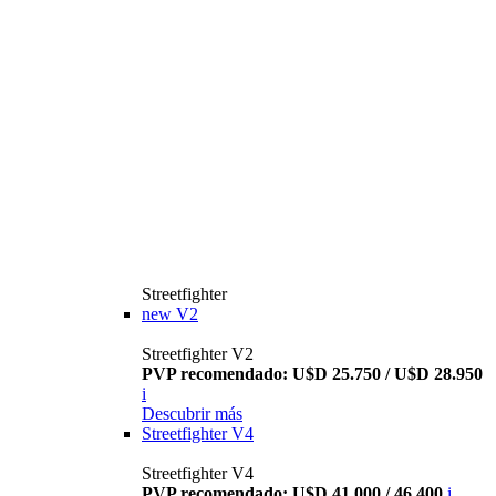
Streetfighter
new
V2
Streetfighter V2
PVP recomendado: U$D 25.750 / U$D 28.950
i
Descubrir más
Streetfighter V4
Streetfighter V4
PVP recomendado: U$D 41.000 / 46.400
i