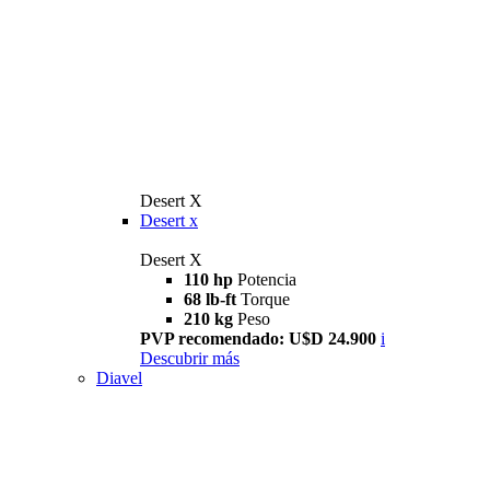
Desert X
Desert x
Desert X
110 hp
Potencia
68 lb-ft
Torque
210 kg
Peso
PVP recomendado: U$D 24.900
i
Descubrir más
Diavel