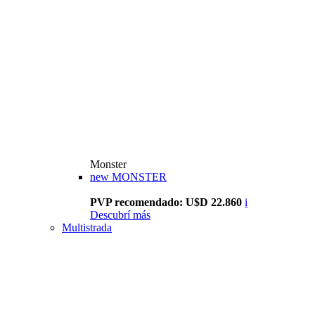
Monster
new
MONSTER
PVP recomendado: U$D 22.860
i
Descubrí más
Multistrada