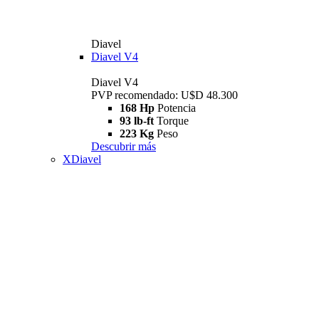
Diavel
Diavel V4
Diavel V4
PVP recomendado: U$D 48.300
168 Hp
Potencia
93 lb-ft
Torque
223 Kg
Peso
Descubrir más
XDiavel