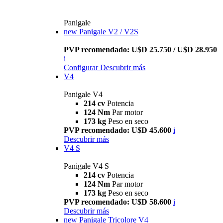
Panigale
new
Panigale V2 / V2S
PVP recomendado: U$D 25.750 / U$D 28.950
i
Configurar
Descubrir más
V4
Panigale V4
214 cv
Potencia
124 Nm
Par motor
173 kg
Peso en seco
PVP recomendado: U$D 45.600
i
Descubrir más
V4 S
Panigale V4 S
214 cv
Potencia
124 Nm
Par motor
173 kg
Peso en seco
PVP recomendado: U$D 58.600
i
Descubrir más
new
Panigale Tricolore V4