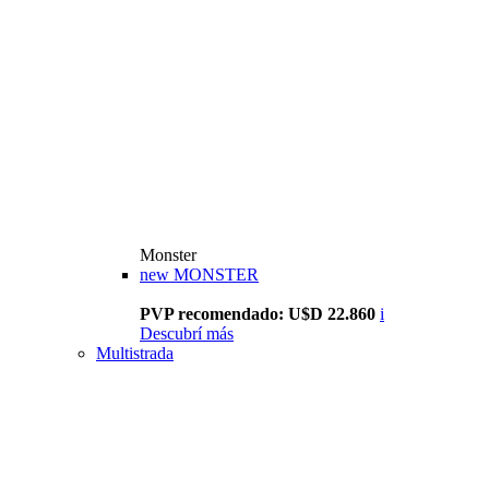
Monster
new
MONSTER
PVP recomendado: U$D 22.860
i
Descubrí más
Multistrada