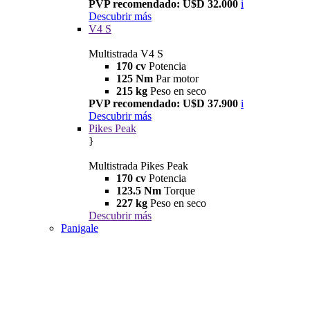
PVP recomendado: U$D 32.000
i
Descubrir más
V4 S
Multistrada V4 S
170 cv
Potencia
125 Nm
Par motor
215 kg
Peso en seco
PVP recomendado: U$D 37.900
i
Descubrir más
Pikes Peak
}
Multistrada Pikes Peak
170 cv
Potencia
123.5 Nm
Torque
227 kg
Peso en seco
Descubrir más
Panigale