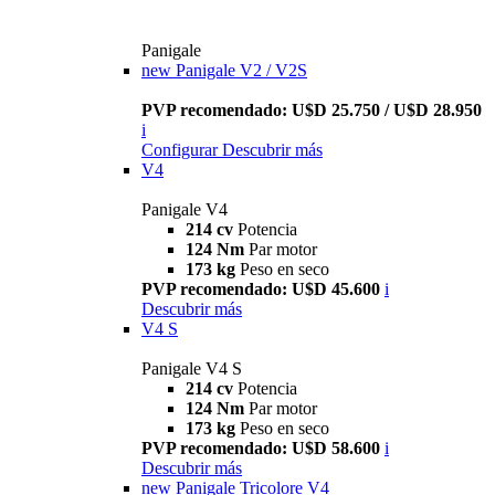
Panigale
new
Panigale V2 / V2S
PVP recomendado: U$D 25.750 / U$D 28.950
i
Configurar
Descubrir más
V4
Panigale V4
214 cv
Potencia
124 Nm
Par motor
173 kg
Peso en seco
PVP recomendado: U$D 45.600
i
Descubrir más
V4 S
Panigale V4 S
214 cv
Potencia
124 Nm
Par motor
173 kg
Peso en seco
PVP recomendado: U$D 58.600
i
Descubrir más
new
Panigale Tricolore V4