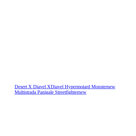
Desert X
Diavel
XDiavel
Hypermotard
Monster
new
Multistrada
Panigale
Streetfighter
new