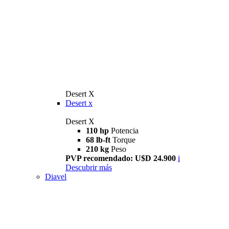
Desert X
Desert x
Desert X
110 hp
Potencia
68 lb-ft
Torque
210 kg
Peso
PVP recomendado: U$D 24.900
i
Descubrir más
Diavel