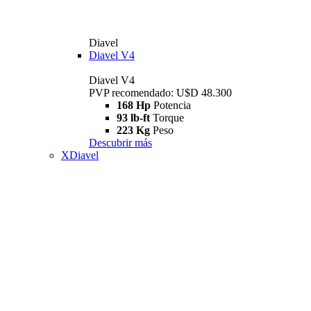
Diavel
Diavel V4
Diavel V4
PVP recomendado: U$D 48.300
168 Hp
Potencia
93 lb-ft
Torque
223 Kg
Peso
Descubrir más
XDiavel