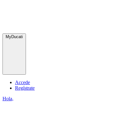
MyDucati
Accede
Regístrate
Hola,