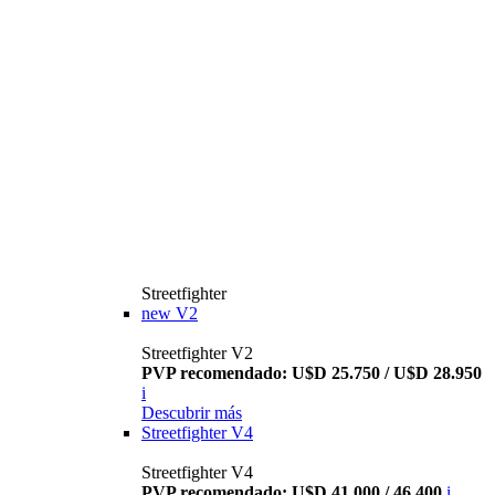
Streetfighter
new
V2
Streetfighter V2
PVP recomendado: U$D 25.750 / U$D 28.950
i
Descubrir más
Streetfighter V4
Streetfighter V4
PVP recomendado: U$D 41.000 / 46.400
i