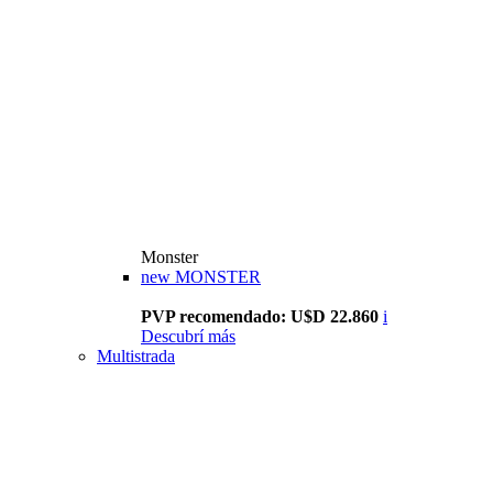
Monster
new
MONSTER
PVP recomendado: U$D 22.860
i
Descubrí más
Multistrada