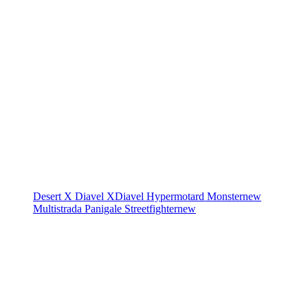
Desert X
Diavel
XDiavel
Hypermotard
Monster
new
Multistrada
Panigale
Streetfighter
new