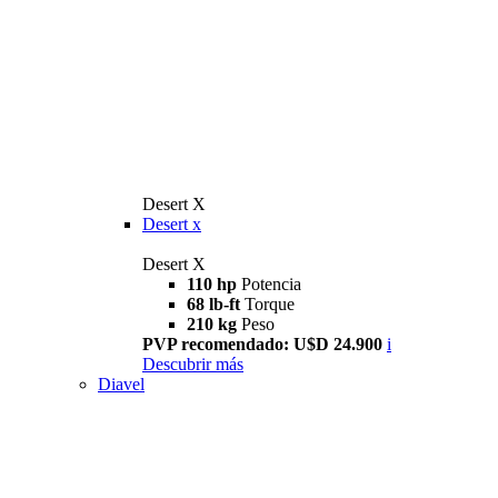
Desert X
Desert x
Desert X
110 hp
Potencia
68 lb-ft
Torque
210 kg
Peso
PVP recomendado: U$D 24.900
i
Descubrir más
Diavel