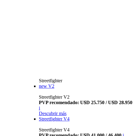
Streetfighter
new
V2
Streetfighter V2
PVP recomendado: U$D 25.750 / U$D 28.950
i
Descubrir más
Streetfighter V4
Streetfighter V4
PVP recomendado: U$D 41.000 / 46.400
i