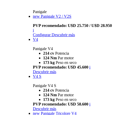
Panigale
new
Panigale V2 / V2S
PVP recomendado: U$D 25.750 / U$D 28.950
i
Configurar
Descubrir más
V4
Panigale V4
214 cv
Potencia
124 Nm
Par motor
173 kg
Peso en seco
PVP recomendado: U$D 45.600
i
Descubrir más
V4 S
Panigale V4 S
214 cv
Potencia
124 Nm
Par motor
173 kg
Peso en seco
PVP recomendado: U$D 58.600
i
Descubrir más
new
Panigale Tricolore V4