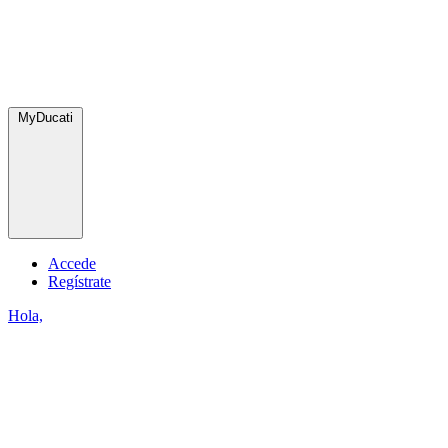
MyDucati
Accede
Regístrate
Hola,