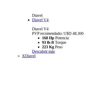
Diavel
Diavel V4
Diavel V4
PVP recomendado: U$D 48.300
168 Hp
Potencia
93 lb-ft
Torque
223 Kg
Peso
Descubrir más
XDiavel