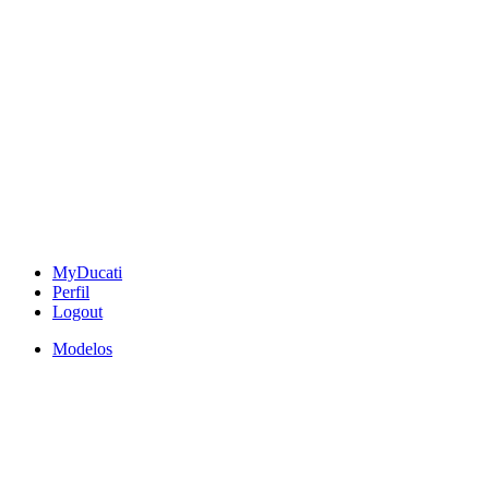
MyDucati
Perfil
Logout
Modelos