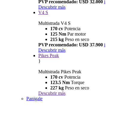
PVP recomendado: U$D 32.000
i
Descubrir más
V4 S
Multistrada V4 S
170 cv
Potencia
125 Nm
Par motor
215 kg
Peso en seco
PVP recomendado: U$D 37.900
i
Descubrir más
Pikes Peak
}
Multistrada Pikes Peak
170 cv
Potencia
123.5 Nm
Torque
227 kg
Peso en seco
Descubrir más
Panigale