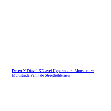
Desert X
Diavel
XDiavel
Hypermotard
Monster
new
Multistrada
Panigale
Streetfighter
new