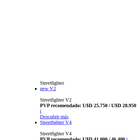
Streetfighter
new
V2
Streetfighter V2
PVP recomendado: U$D 25.750 / U$D 28.950
i
Descubrir más
Streetfighter V4
Streetfighter V4
PVP recomendado: U$D 41.000 / 46.400
i