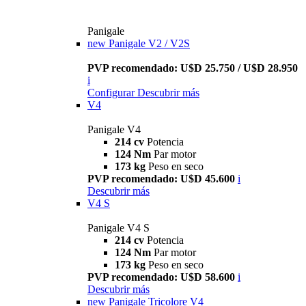
Panigale
new
Panigale V2 / V2S
PVP recomendado: U$D 25.750 / U$D 28.950
i
Configurar
Descubrir más
V4
Panigale V4
214 cv
Potencia
124 Nm
Par motor
173 kg
Peso en seco
PVP recomendado: U$D 45.600
i
Descubrir más
V4 S
Panigale V4 S
214 cv
Potencia
124 Nm
Par motor
173 kg
Peso en seco
PVP recomendado: U$D 58.600
i
Descubrir más
new
Panigale Tricolore V4