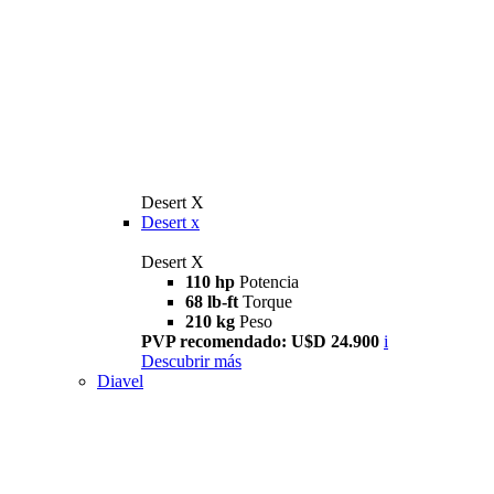
Desert X
Desert x
Desert X
110 hp
Potencia
68 lb-ft
Torque
210 kg
Peso
PVP recomendado: U$D 24.900
i
Descubrir más
Diavel