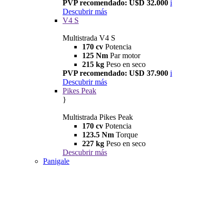
PVP recomendado: U$D 32.000
i
Descubrir más
V4 S
Multistrada V4 S
170 cv
Potencia
125 Nm
Par motor
215 kg
Peso en seco
PVP recomendado: U$D 37.900
i
Descubrir más
Pikes Peak
}
Multistrada Pikes Peak
170 cv
Potencia
123.5 Nm
Torque
227 kg
Peso en seco
Descubrir más
Panigale