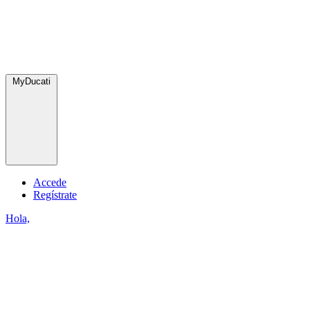
MyDucati
Accede
Regístrate
Hola,