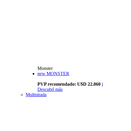
Monster
new
MONSTER
PVP recomendado: U$D 22.860
i
Descubrí más
Multistrada