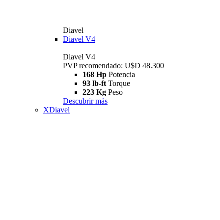
Diavel
Diavel V4
Diavel V4
PVP recomendado: U$D 48.300
168 Hp
Potencia
93 lb-ft
Torque
223 Kg
Peso
Descubrir más
XDiavel