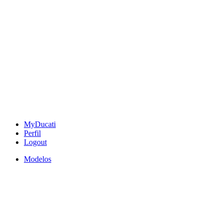
MyDucati
Perfil
Logout
Modelos