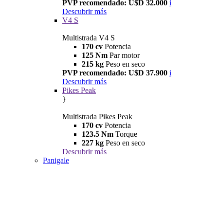
PVP recomendado: U$D 32.000
i
Descubrir más
V4 S
Multistrada V4 S
170 cv
Potencia
125 Nm
Par motor
215 kg
Peso en seco
PVP recomendado: U$D 37.900
i
Descubrir más
Pikes Peak
}
Multistrada Pikes Peak
170 cv
Potencia
123.5 Nm
Torque
227 kg
Peso en seco
Descubrir más
Panigale