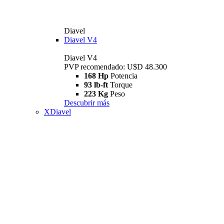
Diavel
Diavel V4
Diavel V4
PVP recomendado: U$D 48.300
168 Hp
Potencia
93 lb-ft
Torque
223 Kg
Peso
Descubrir más
XDiavel