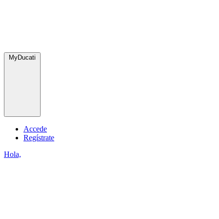
MyDucati
Accede
Regístrate
Hola,