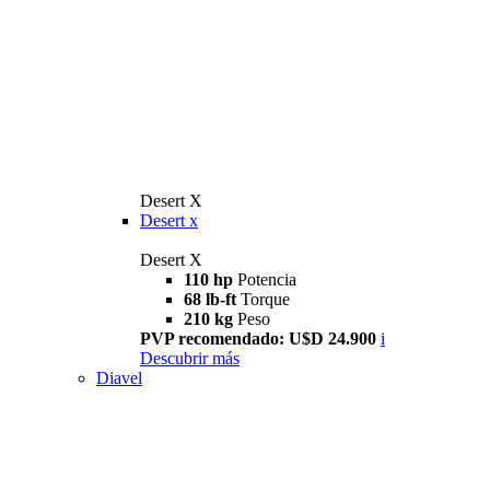
Desert X
Desert x
Desert X
110 hp
Potencia
68 lb-ft
Torque
210 kg
Peso
PVP recomendado: U$D 24.900
i
Descubrir más
Diavel