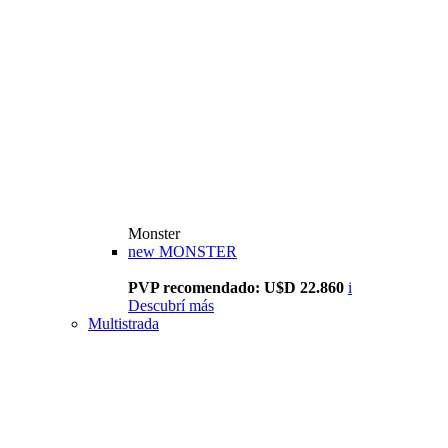
Monster
new
MONSTER
PVP recomendado: U$D 22.860
i
Descubrí más
Multistrada