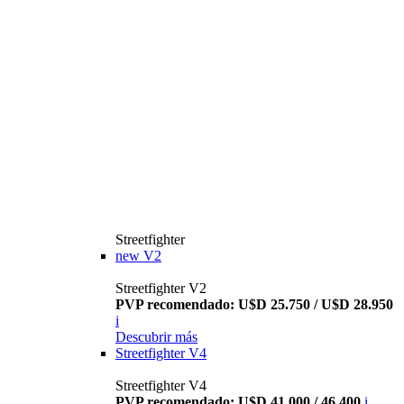
Streetfighter
new
V2
Streetfighter V2
PVP recomendado: U$D 25.750 / U$D 28.950
i
Descubrir más
Streetfighter V4
Streetfighter V4
PVP recomendado: U$D 41.000 / 46.400
i