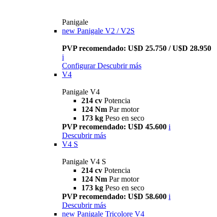
Panigale
new
Panigale V2 / V2S
PVP recomendado: U$D 25.750 / U$D 28.950
i
Configurar
Descubrir más
V4
Panigale V4
214 cv
Potencia
124 Nm
Par motor
173 kg
Peso en seco
PVP recomendado: U$D 45.600
i
Descubrir más
V4 S
Panigale V4 S
214 cv
Potencia
124 Nm
Par motor
173 kg
Peso en seco
PVP recomendado: U$D 58.600
i
Descubrir más
new
Panigale Tricolore V4