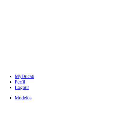
MyDucati
Perfil
Logout
Modelos