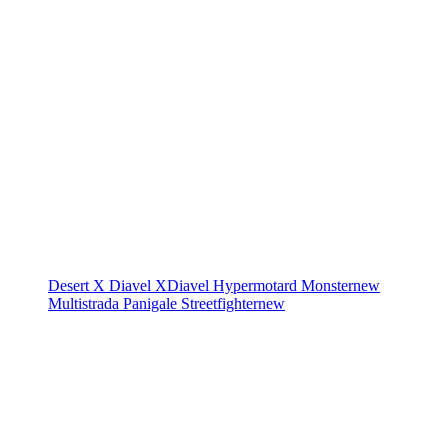
Desert X
Diavel
XDiavel
Hypermotard
Monster
new
Multistrada
Panigale
Streetfighter
new