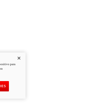
positivo para
ara
IES