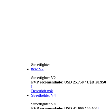
Streetfighter
new
V2
Streetfighter V2
PVP recomendado: U$D 25.750 / U$D 28.950
i
Descubrir más
Streetfighter V4
Streetfighter V4
PVP recomendado: U$D 41.000 / 46.400
i