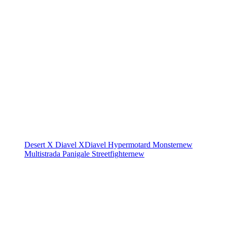
Desert X
Diavel
XDiavel
Hypermotard
Monster
new
Multistrada
Panigale
Streetfighter
new