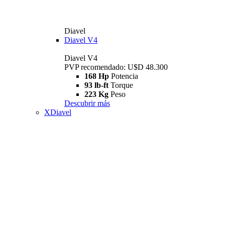
Diavel
Diavel V4
Diavel V4
PVP recomendado: U$D 48.300
168 Hp
Potencia
93 lb-ft
Torque
223 Kg
Peso
Descubrir más
XDiavel