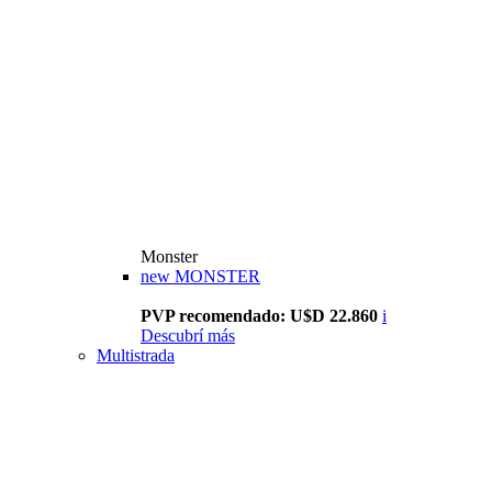
Monster
new
MONSTER
PVP recomendado: U$D 22.860
i
Descubrí más
Multistrada