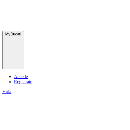
MyDucati
Accede
Regístrate
Hola,