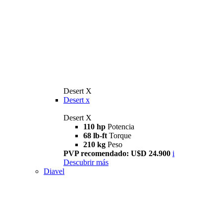
Desert X
Desert x
Desert X
110 hp
Potencia
68 lb-ft
Torque
210 kg
Peso
PVP recomendado: U$D 24.900
i
Descubrir más
Diavel