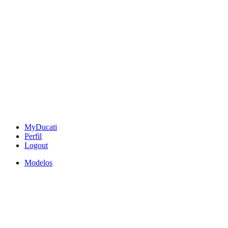
MyDucati
Perfil
Logout
Modelos