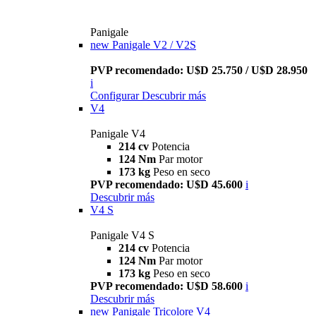
Panigale
new
Panigale V2 / V2S
PVP recomendado: U$D 25.750 / U$D 28.950
i
Configurar
Descubrir más
V4
Panigale V4
214 cv
Potencia
124 Nm
Par motor
173 kg
Peso en seco
PVP recomendado: U$D 45.600
i
Descubrir más
V4 S
Panigale V4 S
214 cv
Potencia
124 Nm
Par motor
173 kg
Peso en seco
PVP recomendado: U$D 58.600
i
Descubrir más
new
Panigale Tricolore V4