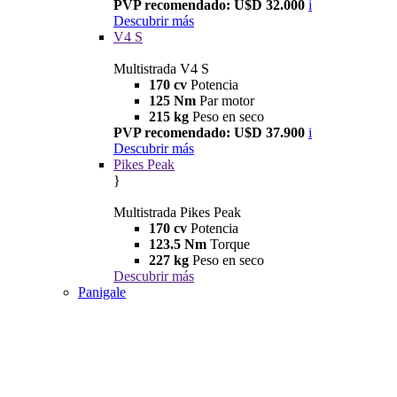
PVP recomendado: U$D 32.000
i
Descubrir más
V4 S
Multistrada V4 S
170 cv
Potencia
125 Nm
Par motor
215 kg
Peso en seco
PVP recomendado: U$D 37.900
i
Descubrir más
Pikes Peak
}
Multistrada Pikes Peak
170 cv
Potencia
123.5 Nm
Torque
227 kg
Peso en seco
Descubrir más
Panigale