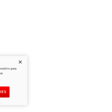
positivo para
ara
IES