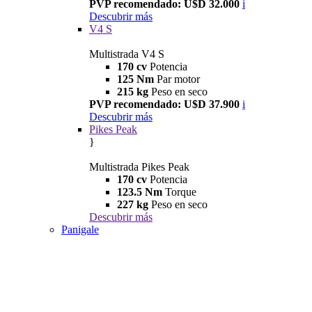
PVP recomendado: U$D 32.000
i
Descubrir más
V4 S
Multistrada V4 S
170 cv
Potencia
125 Nm
Par motor
215 kg
Peso en seco
PVP recomendado: U$D 37.900
i
Descubrir más
Pikes Peak
}
Multistrada Pikes Peak
170 cv
Potencia
123.5 Nm
Torque
227 kg
Peso en seco
Descubrir más
Panigale