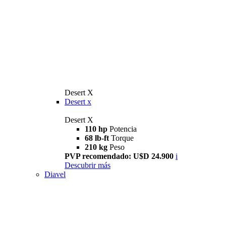
Desert X
Desert x
Desert X
110 hp
Potencia
68 lb-ft
Torque
210 kg
Peso
PVP recomendado: U$D 24.900
i
Descubrir más
Diavel