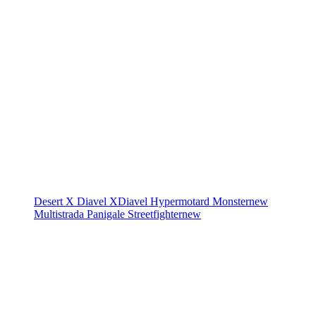
Desert X
Diavel
XDiavel
Hypermotard
Monster
new
Multistrada
Panigale
Streetfighter
new