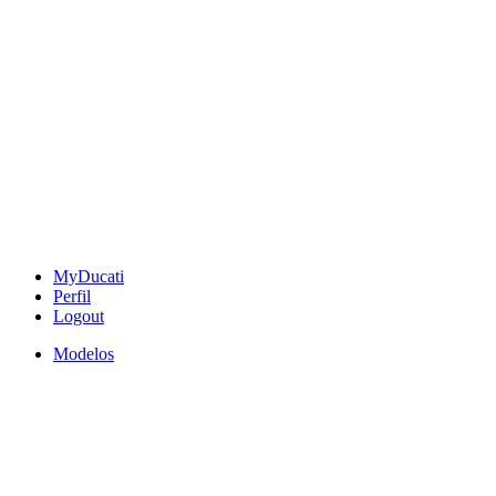
MyDucati
Perfil
Logout
Modelos