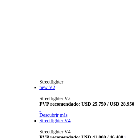
Streetfighter
new
V2
Streetfighter V2
PVP recomendado: U$D 25.750 / U$D 28.950
i
Descubrir más
Streetfighter V4
Streetfighter V4
PVP recomendado: U$D 41.000 / 46.400
i