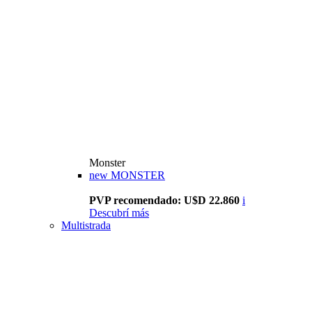
Monster
new
MONSTER
PVP recomendado: U$D 22.860
i
Descubrí más
Multistrada