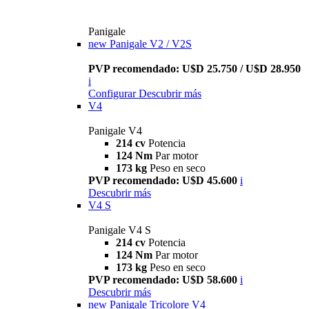
Panigale
new
Panigale V2 / V2S
PVP recomendado: U$D 25.750 / U$D 28.950
i
Configurar
Descubrir más
V4
Panigale V4
214 cv
Potencia
124 Nm
Par motor
173 kg
Peso en seco
PVP recomendado: U$D 45.600
i
Descubrir más
V4 S
Panigale V4 S
214 cv
Potencia
124 Nm
Par motor
173 kg
Peso en seco
PVP recomendado: U$D 58.600
i
Descubrir más
new
Panigale Tricolore V4