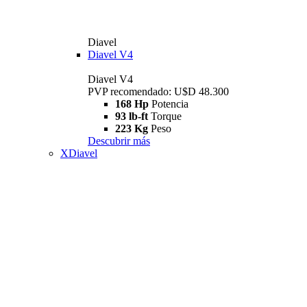
Diavel
Diavel V4
Diavel V4
PVP recomendado: U$D 48.300
168 Hp
Potencia
93 lb-ft
Torque
223 Kg
Peso
Descubrir más
XDiavel