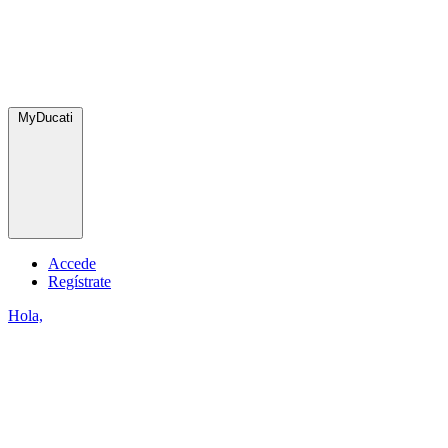
MyDucati
Accede
Regístrate
Hola,