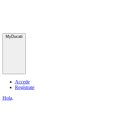
MyDucati
Accede
Regístrate
Hola,