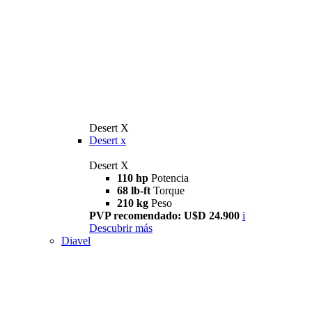
Desert X
Desert x
Desert X
110 hp
Potencia
68 lb-ft
Torque
210 kg
Peso
PVP recomendado: U$D 24.900
i
Descubrir más
Diavel