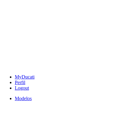
MyDucati
Perfil
Logout
Modelos