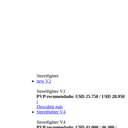
Streetfighter
new
V2
Streetfighter V2
PVP recomendado: U$D 25.750 / U$D 28.950
i
Descubrir más
Streetfighter V4
Streetfighter V4
PVP recomendado: U$D 41.000 / 46.400
i