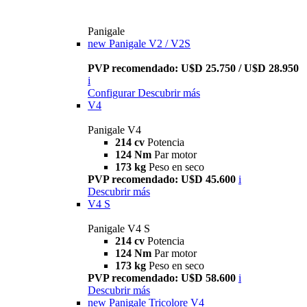
Panigale
new
Panigale V2 / V2S
PVP recomendado: U$D 25.750 / U$D 28.950
i
Configurar
Descubrir más
V4
Panigale V4
214 cv
Potencia
124 Nm
Par motor
173 kg
Peso en seco
PVP recomendado: U$D 45.600
i
Descubrir más
V4 S
Panigale V4 S
214 cv
Potencia
124 Nm
Par motor
173 kg
Peso en seco
PVP recomendado: U$D 58.600
i
Descubrir más
new
Panigale Tricolore V4