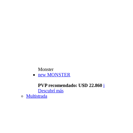
Monster
new
MONSTER
PVP recomendado: U$D 22.860
i
Descubrí más
Multistrada