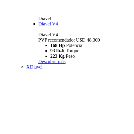
Diavel
Diavel V4
Diavel V4
PVP recomendado: U$D 48.300
168 Hp
Potencia
93 lb-ft
Torque
223 Kg
Peso
Descubrir más
XDiavel