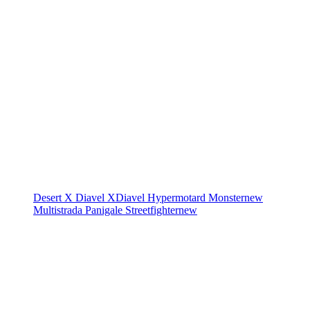
Desert X
Diavel
XDiavel
Hypermotard
Monster
new
Multistrada
Panigale
Streetfighter
new