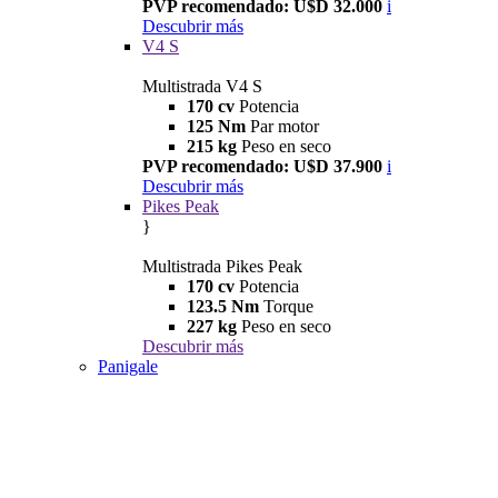
PVP recomendado: U$D 32.000
i
Descubrir más
V4 S
Multistrada V4 S
170 cv
Potencia
125 Nm
Par motor
215 kg
Peso en seco
PVP recomendado: U$D 37.900
i
Descubrir más
Pikes Peak
}
Multistrada Pikes Peak
170 cv
Potencia
123.5 Nm
Torque
227 kg
Peso en seco
Descubrir más
Panigale