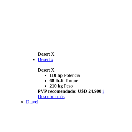
Desert X
Desert x
Desert X
110 hp
Potencia
68 lb-ft
Torque
210 kg
Peso
PVP recomendado: U$D 24.900
i
Descubrir más
Diavel