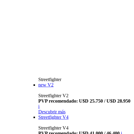
Streetfighter
new
V2
Streetfighter V2
PVP recomendado: U$D 25.750 / U$D 28.950
i
Descubrir más
Streetfighter V4
Streetfighter V4
PVP recomendado: U$D 41.000 / 46.400
i