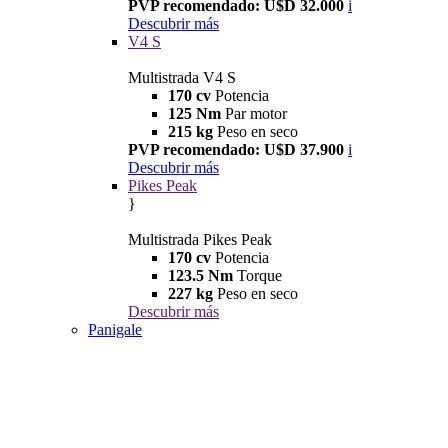
PVP recomendado: U$D 32.000
i
Descubrir más
V4 S
Multistrada V4 S
170 cv
Potencia
125 Nm
Par motor
215 kg
Peso en seco
PVP recomendado: U$D 37.900
i
Descubrir más
Pikes Peak
}
Multistrada Pikes Peak
170 cv
Potencia
123.5 Nm
Torque
227 kg
Peso en seco
Descubrir más
Panigale