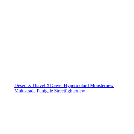
Desert X
Diavel
XDiavel
Hypermotard
Monster
new
Multistrada
Panigale
Streetfighter
new