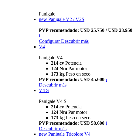
Panigale
new
Panigale V2 / V2S
PVP recomendado: U$D 25.750 / U$D 28.950
i
Configurar
Descubrir más
V4
Panigale V4
214 cv
Potencia
124 Nm
Par motor
173 kg
Peso en seco
PVP recomendado: U$D 45.600
i
Descubrir más
V4 S
Panigale V4 S
214 cv
Potencia
124 Nm
Par motor
173 kg
Peso en seco
PVP recomendado: U$D 58.600
i
Descubrir más
new
Panigale Tricolore V4