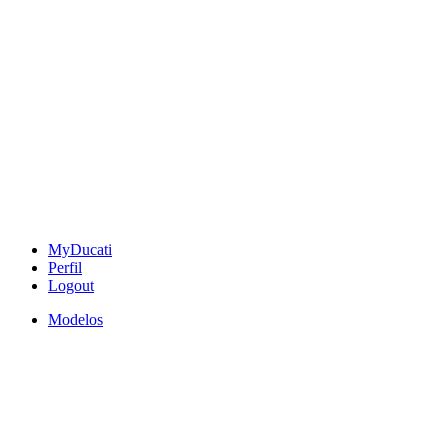
MyDucati
Perfil
Logout
Modelos