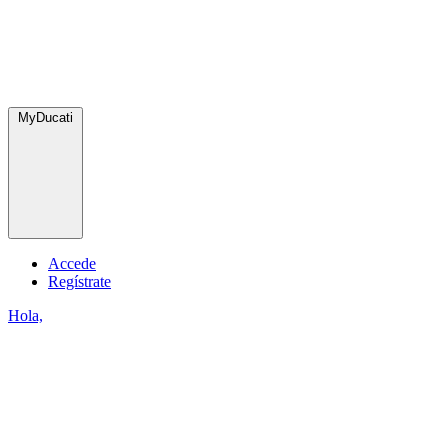
MyDucati
Accede
Regístrate
Hola,