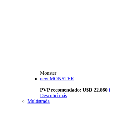
Monster
new
MONSTER
PVP recomendado: U$D 22.860
i
Descubrí más
Multistrada