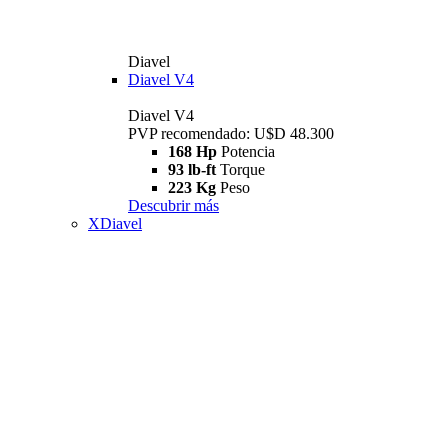
Diavel
Diavel V4
Diavel V4
PVP recomendado: U$D 48.300
168 Hp
Potencia
93 lb-ft
Torque
223 Kg
Peso
Descubrir más
XDiavel