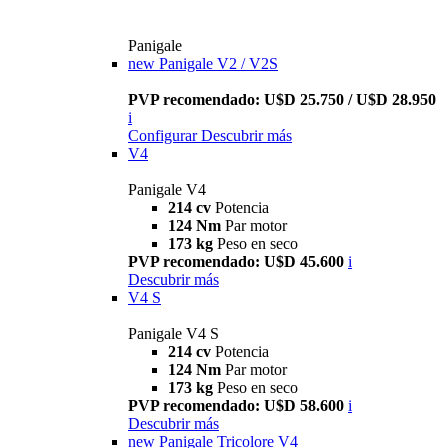
Panigale
new
Panigale V2 / V2S
PVP recomendado: U$D 25.750 / U$D 28.950
i
Configurar
Descubrir más
V4
Panigale V4
214 cv
Potencia
124 Nm
Par motor
173 kg
Peso en seco
PVP recomendado: U$D 45.600
i
Descubrir más
V4 S
Panigale V4 S
214 cv
Potencia
124 Nm
Par motor
173 kg
Peso en seco
PVP recomendado: U$D 58.600
i
Descubrir más
new
Panigale Tricolore V4