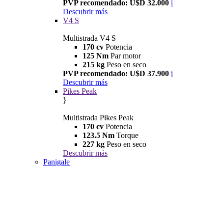
PVP recomendado: U$D 32.000
i
Descubrir más
V4 S
Multistrada V4 S
170 cv
Potencia
125 Nm
Par motor
215 kg
Peso en seco
PVP recomendado: U$D 37.900
i
Descubrir más
Pikes Peak
}
Multistrada Pikes Peak
170 cv
Potencia
123.5 Nm
Torque
227 kg
Peso en seco
Descubrir más
Panigale