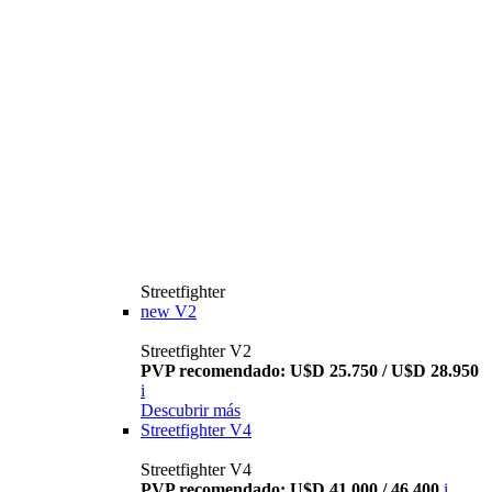
Streetfighter
new
V2
Streetfighter V2
PVP recomendado: U$D 25.750 / U$D 28.950
i
Descubrir más
Streetfighter V4
Streetfighter V4
PVP recomendado: U$D 41.000 / 46.400
i