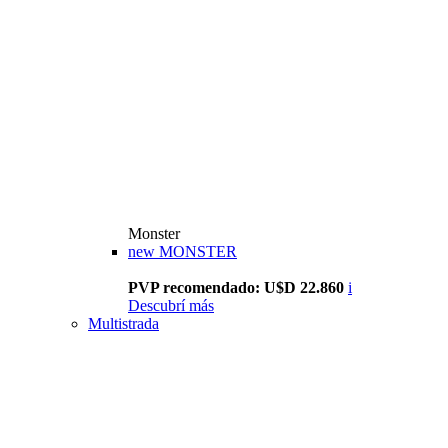
Monster
new
MONSTER
PVP recomendado: U$D 22.860
i
Descubrí más
Multistrada