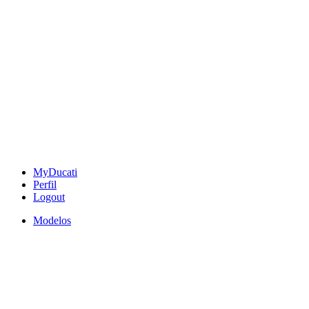
MyDucati
Perfil
Logout
Modelos