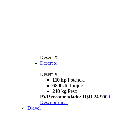
Desert X
Desert x
Desert X
110 hp
Potencia
68 lb-ft
Torque
210 kg
Peso
PVP recomendado: U$D 24.900
i
Descubrir más
Diavel