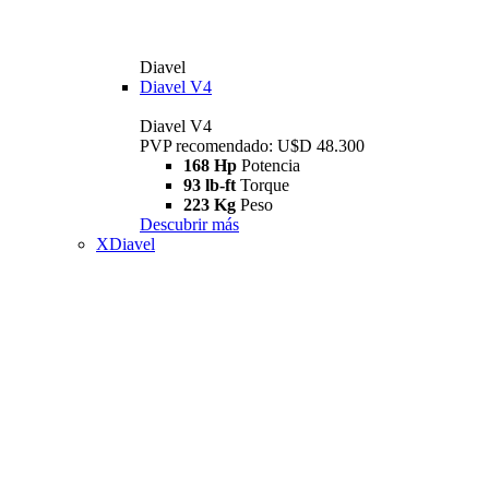
Diavel
Diavel V4
Diavel V4
PVP recomendado: U$D 48.300
168 Hp
Potencia
93 lb-ft
Torque
223 Kg
Peso
Descubrir más
XDiavel