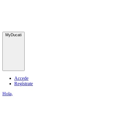
MyDucati
Accede
Regístrate
Hola,