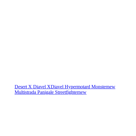
Desert X
Diavel
XDiavel
Hypermotard
Monster
new
Multistrada
Panigale
Streetfighter
new