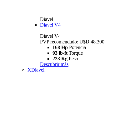
Diavel
Diavel V4
Diavel V4
PVP recomendado: U$D 48.300
168 Hp
Potencia
93 lb-ft
Torque
223 Kg
Peso
Descubrir más
XDiavel