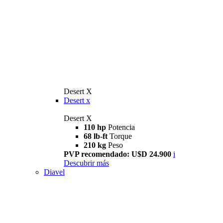
Desert X
Desert x
Desert X
110 hp
Potencia
68 lb-ft
Torque
210 kg
Peso
PVP recomendado: U$D 24.900
i
Descubrir más
Diavel