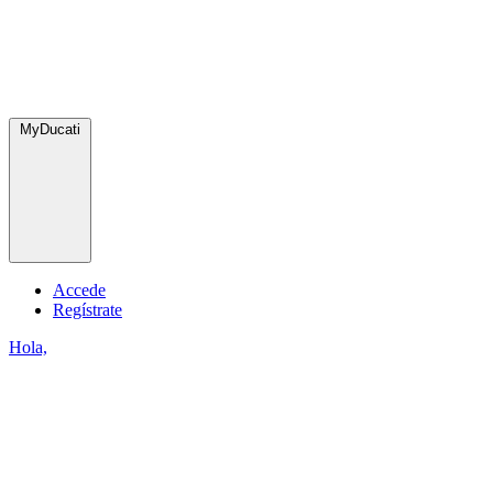
MyDucati
Accede
Regístrate
Hola,