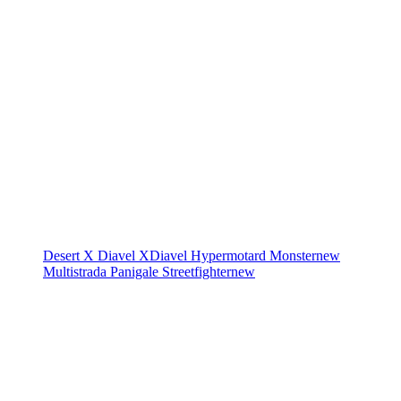
Desert X
Diavel
XDiavel
Hypermotard
Monster
new
Multistrada
Panigale
Streetfighter
new