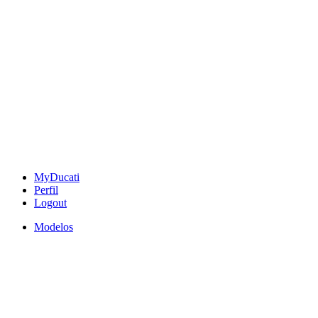
MyDucati
Perfil
Logout
Modelos