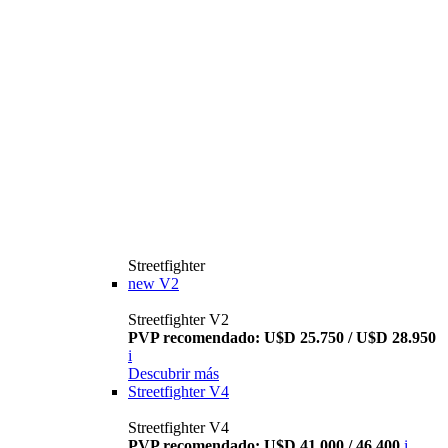
Streetfighter
new
V2
Streetfighter V2
PVP recomendado: U$D 25.750 / U$D 28.950
i
Descubrir más
Streetfighter V4
Streetfighter V4
PVP recomendado: U$D 41.000 / 46.400
i