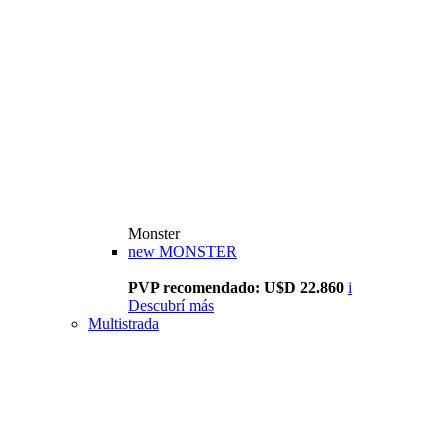
Monster
new
MONSTER
PVP recomendado: U$D 22.860
i
Descubrí más
Multistrada