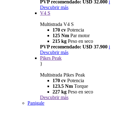
PVP recomendado: U$D 32.000
i
Descubrir más
V4 S
Multistrada V4 S
170 cv
Potencia
125 Nm
Par motor
215 kg
Peso en seco
PVP recomendado: U$D 37.900
i
Descubrir más
Pikes Peak
}
Multistrada Pikes Peak
170 cv
Potencia
123.5 Nm
Torque
227 kg
Peso en seco
Descubrir más
Panigale