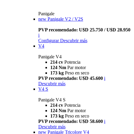
Panigale
new
Panigale V2 / V2S
PVP recomendado: U$D 25.750 / U$D 28.950
i
Configurar
Descubrir más
V4
Panigale V4
214 cv
Potencia
124 Nm
Par motor
173 kg
Peso en seco
PVP recomendado: U$D 45.600
i
Descubrir más
V4 S
Panigale V4 S
214 cv
Potencia
124 Nm
Par motor
173 kg
Peso en seco
PVP recomendado: U$D 58.600
i
Descubrir más
new
Panigale Tricolore V4