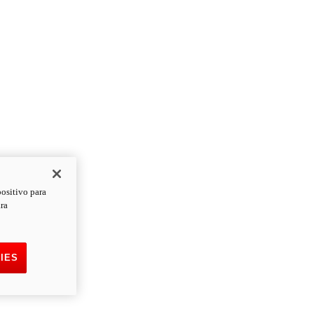
positivo para
ara
IES