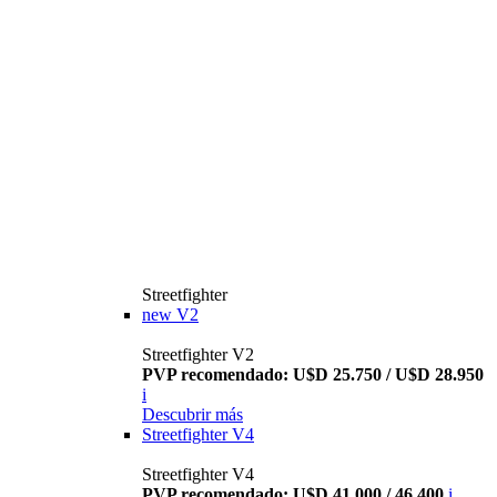
Streetfighter
new
V2
Streetfighter V2
PVP recomendado: U$D 25.750 / U$D 28.950
i
Descubrir más
Streetfighter V4
Streetfighter V4
PVP recomendado: U$D 41.000 / 46.400
i