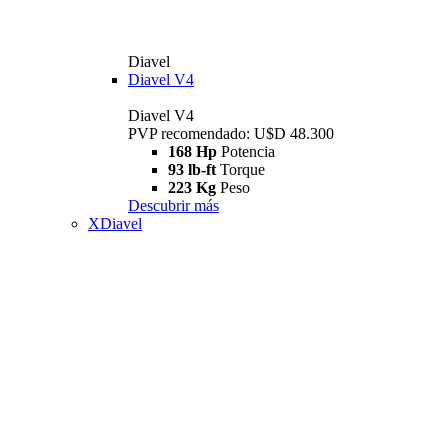
Diavel
Diavel V4
Diavel V4
PVP recomendado: U$D 48.300
168 Hp
Potencia
93 lb-ft
Torque
223 Kg
Peso
Descubrir más
XDiavel