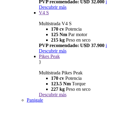
PVP recomendado: U$D 32.000
i
Descubrir más
V4 S
Multistrada V4 S
170 cv
Potencia
125 Nm
Par motor
215 kg
Peso en seco
PVP recomendado: U$D 37.900
i
Descubrir más
Pikes Peak
}
Multistrada Pikes Peak
170 cv
Potencia
123.5 Nm
Torque
227 kg
Peso en seco
Descubrir más
Panigale