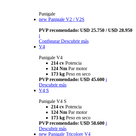
Panigale
new
Panigale V2 / V2S
PVP recomendado: U$D 25.750 / U$D 28.950
i
Configurar
Descubrir más
V4
Panigale V4
214 cv
Potencia
124 Nm
Par motor
173 kg
Peso en seco
PVP recomendado: U$D 45.600
i
Descubrir más
V4 S
Panigale V4 S
214 cv
Potencia
124 Nm
Par motor
173 kg
Peso en seco
PVP recomendado: U$D 58.600
i
Descubrir más
new
Panigale Tricolore V4