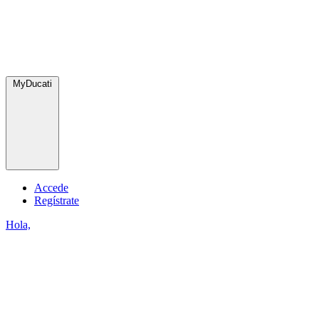
MyDucati
Accede
Regístrate
Hola,