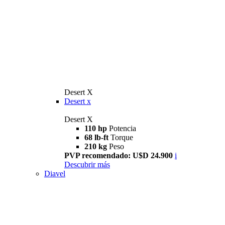
Desert X
Desert x
Desert X
110 hp
Potencia
68 lb-ft
Torque
210 kg
Peso
PVP recomendado: U$D 24.900
i
Descubrir más
Diavel