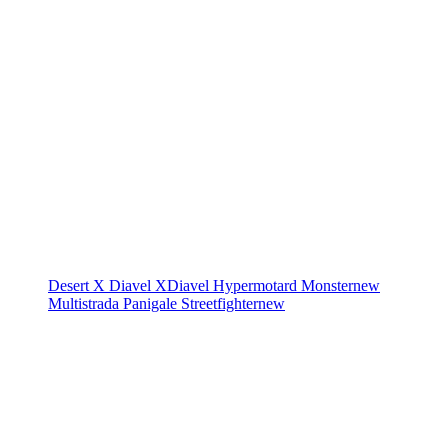
Desert X
Diavel
XDiavel
Hypermotard
Monster
new
Multistrada
Panigale
Streetfighter
new