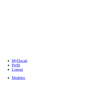
MyDucati
Perfil
Logout
Modelos