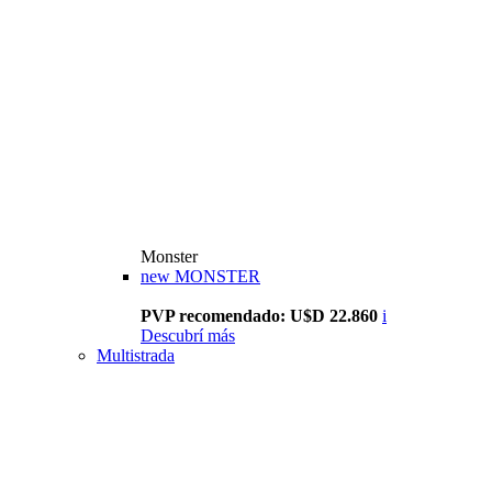
Monster
new
MONSTER
PVP recomendado: U$D 22.860
i
Descubrí más
Multistrada