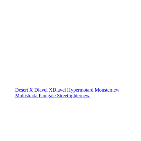
Desert X
Diavel
XDiavel
Hypermotard
Monster
new
Multistrada
Panigale
Streetfighter
new