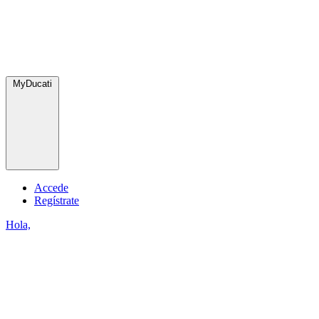
MyDucati
Accede
Regístrate
Hola,