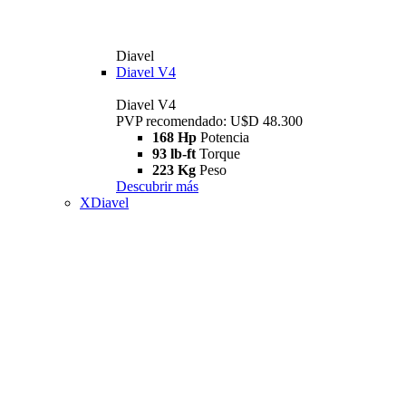
Diavel
Diavel V4
Diavel V4
PVP recomendado: U$D 48.300
168 Hp
Potencia
93 lb-ft
Torque
223 Kg
Peso
Descubrir más
XDiavel