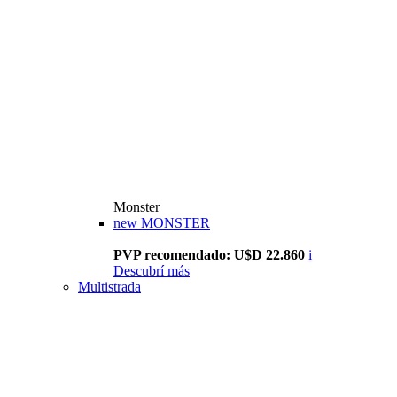
Monster
new
MONSTER
PVP recomendado: U$D 22.860
i
Descubrí más
Multistrada