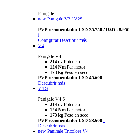
Panigale
new
Panigale V2 / V2S
PVP recomendado: U$D 25.750 / U$D 28.950
i
Configurar
Descubrir más
V4
Panigale V4
214 cv
Potencia
124 Nm
Par motor
173 kg
Peso en seco
PVP recomendado: U$D 45.600
i
Descubrir más
V4 S
Panigale V4 S
214 cv
Potencia
124 Nm
Par motor
173 kg
Peso en seco
PVP recomendado: U$D 58.600
i
Descubrir más
new
Panigale Tricolore V4