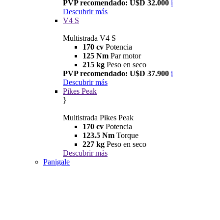
PVP recomendado: U$D 32.000
i
Descubrir más
V4 S
Multistrada V4 S
170 cv
Potencia
125 Nm
Par motor
215 kg
Peso en seco
PVP recomendado: U$D 37.900
i
Descubrir más
Pikes Peak
}
Multistrada Pikes Peak
170 cv
Potencia
123.5 Nm
Torque
227 kg
Peso en seco
Descubrir más
Panigale