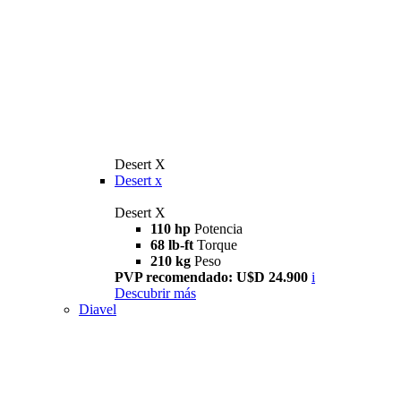
Desert X
Desert x
Desert X
110 hp
Potencia
68 lb-ft
Torque
210 kg
Peso
PVP recomendado: U$D 24.900
i
Descubrir más
Diavel