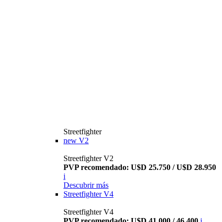
Streetfighter
new
V2
Streetfighter V2
PVP recomendado: U$D 25.750 / U$D 28.950
i
Descubrir más
Streetfighter V4
Streetfighter V4
PVP recomendado: U$D 41.000 / 46.400
i