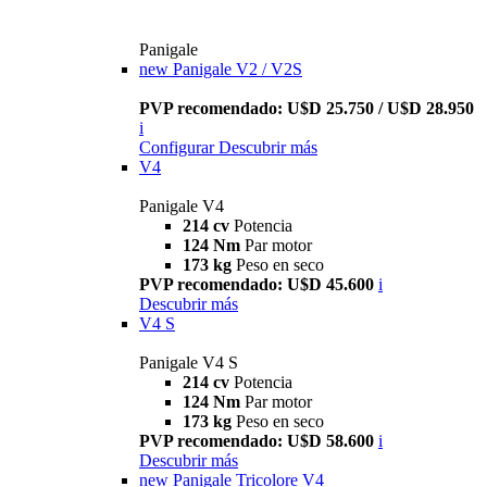
Panigale
new
Panigale V2 / V2S
PVP recomendado: U$D 25.750 / U$D 28.950
i
Configurar
Descubrir más
V4
Panigale V4
214 cv
Potencia
124 Nm
Par motor
173 kg
Peso en seco
PVP recomendado: U$D 45.600
i
Descubrir más
V4 S
Panigale V4 S
214 cv
Potencia
124 Nm
Par motor
173 kg
Peso en seco
PVP recomendado: U$D 58.600
i
Descubrir más
new
Panigale Tricolore V4