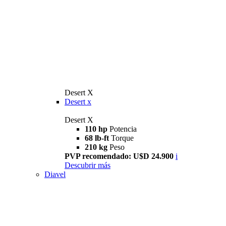
Desert X
Desert x
Desert X
110 hp
Potencia
68 lb-ft
Torque
210 kg
Peso
PVP recomendado: U$D 24.900
i
Descubrir más
Diavel