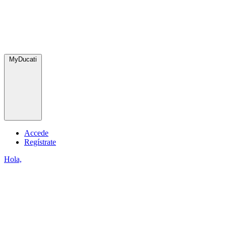
MyDucati
Accede
Regístrate
Hola,