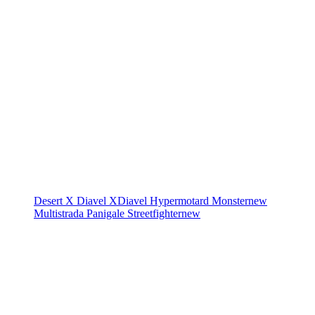
Desert X
Diavel
XDiavel
Hypermotard
Monster
new
Multistrada
Panigale
Streetfighter
new