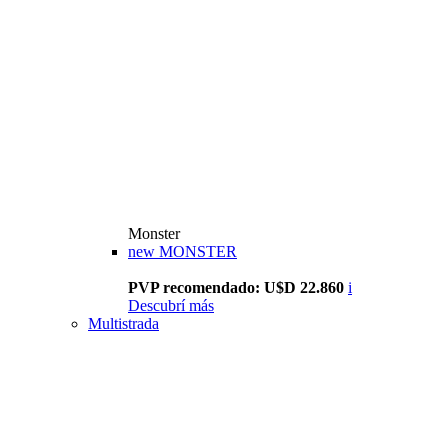
Monster
new
MONSTER
PVP recomendado: U$D 22.860
i
Descubrí más
Multistrada