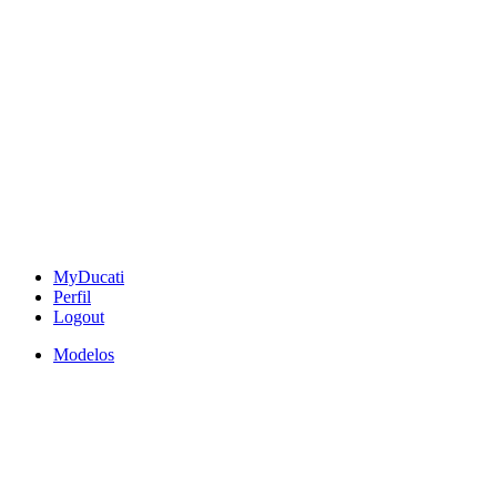
MyDucati
Perfil
Logout
Modelos