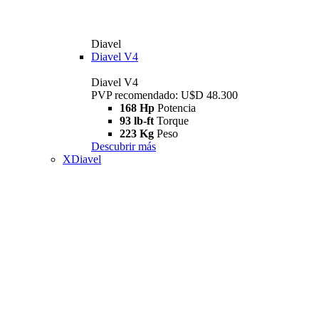
Diavel
Diavel V4
Diavel V4
PVP recomendado: U$D 48.300
168 Hp
Potencia
93 lb-ft
Torque
223 Kg
Peso
Descubrir más
XDiavel