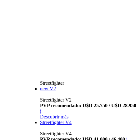
Streetfighter
new
V2
Streetfighter V2
PVP recomendado: U$D 25.750 / U$D 28.950
i
Descubrir más
Streetfighter V4
Streetfighter V4
PVP recomendado: U$D 41.000 / 46.400
i