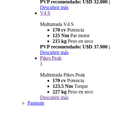
PVP recomendado: U$D 32.000
i
Descubrir más
V4 S
Multistrada V4 S
170 cv
Potencia
125 Nm
Par motor
215 kg
Peso en seco
PVP recomendado: U$D 37.900
i
Descubrir más
Pikes Peak
}
Multistrada Pikes Peak
170 cv
Potencia
123.5 Nm
Torque
227 kg
Peso en seco
Descubrir más
Panigale