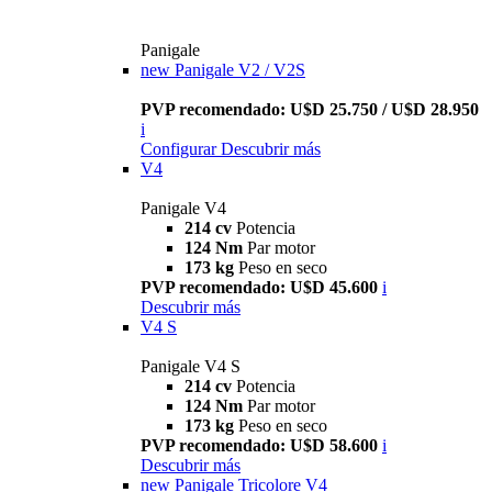
Panigale
new
Panigale V2 / V2S
PVP recomendado: U$D 25.750 / U$D 28.950
i
Configurar
Descubrir más
V4
Panigale V4
214 cv
Potencia
124 Nm
Par motor
173 kg
Peso en seco
PVP recomendado: U$D 45.600
i
Descubrir más
V4 S
Panigale V4 S
214 cv
Potencia
124 Nm
Par motor
173 kg
Peso en seco
PVP recomendado: U$D 58.600
i
Descubrir más
new
Panigale Tricolore V4