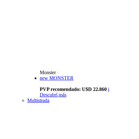
Monster
new
MONSTER
PVP recomendado: U$D 22.860
i
Descubrí más
Multistrada