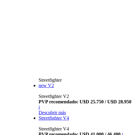
Streetfighter
new
V2
Streetfighter V2
PVP recomendado: U$D 25.750 / U$D 28.950
i
Descubrir más
Streetfighter V4
Streetfighter V4
PVP recomendado: U$D 41.000 / 46.400
i