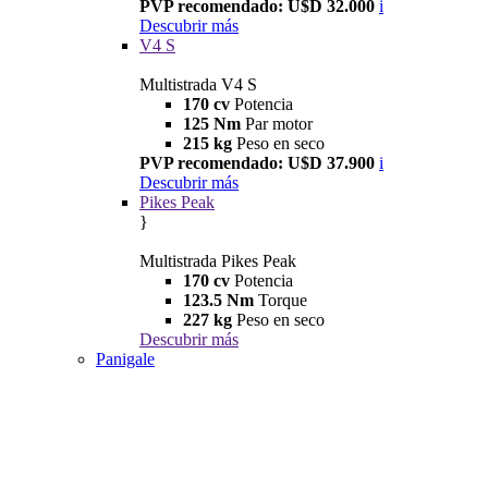
PVP recomendado: U$D 32.000
i
Descubrir más
V4 S
Multistrada V4 S
170 cv
Potencia
125 Nm
Par motor
215 kg
Peso en seco
PVP recomendado: U$D 37.900
i
Descubrir más
Pikes Peak
}
Multistrada Pikes Peak
170 cv
Potencia
123.5 Nm
Torque
227 kg
Peso en seco
Descubrir más
Panigale