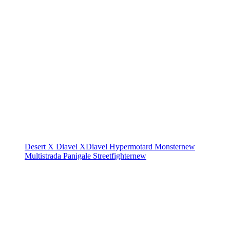
Desert X
Diavel
XDiavel
Hypermotard
Monster
new
Multistrada
Panigale
Streetfighter
new