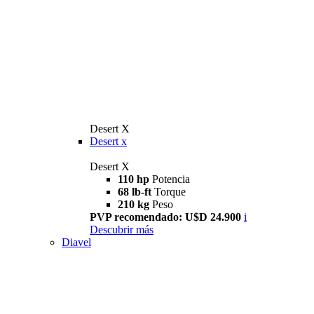
Desert X
Desert x
Desert X
110 hp
Potencia
68 lb-ft
Torque
210 kg
Peso
PVP recomendado: U$D 24.900
i
Descubrir más
Diavel