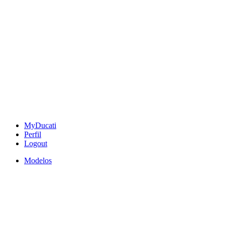
MyDucati
Perfil
Logout
Modelos