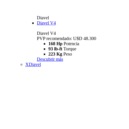
Diavel
Diavel V4
Diavel V4
PVP recomendado: U$D 48.300
168 Hp
Potencia
93 lb-ft
Torque
223 Kg
Peso
Descubrir más
XDiavel