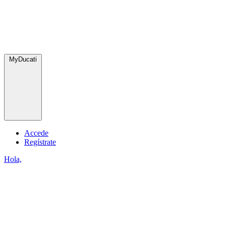
MyDucati
Accede
Regístrate
Hola,