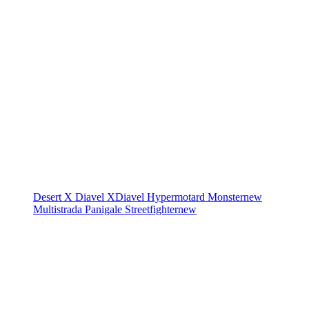
Desert X
Diavel
XDiavel
Hypermotard
Monster
new
Multistrada
Panigale
Streetfighter
new