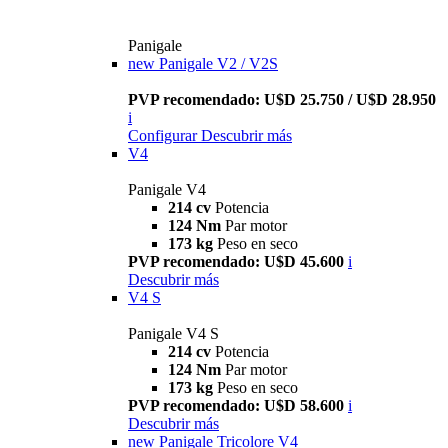
Panigale
new
Panigale V2 / V2S
PVP recomendado: U$D 25.750 / U$D 28.950
i
Configurar
Descubrir más
V4
Panigale V4
214 cv
Potencia
124 Nm
Par motor
173 kg
Peso en seco
PVP recomendado: U$D 45.600
i
Descubrir más
V4 S
Panigale V4 S
214 cv
Potencia
124 Nm
Par motor
173 kg
Peso en seco
PVP recomendado: U$D 58.600
i
Descubrir más
new
Panigale Tricolore V4