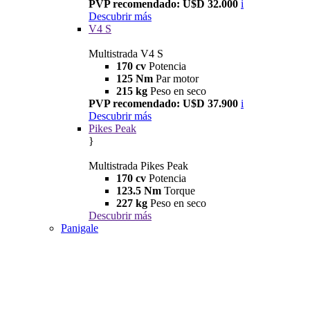
PVP recomendado: U$D 32.000
i
Descubrir más
V4 S
Multistrada V4 S
170 cv
Potencia
125 Nm
Par motor
215 kg
Peso en seco
PVP recomendado: U$D 37.900
i
Descubrir más
Pikes Peak
}
Multistrada Pikes Peak
170 cv
Potencia
123.5 Nm
Torque
227 kg
Peso en seco
Descubrir más
Panigale