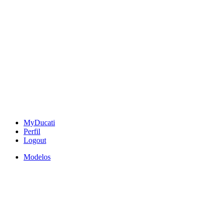
MyDucati
Perfil
Logout
Modelos