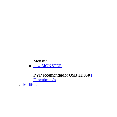
Monster
new
MONSTER
PVP recomendado: U$D 22.860
i
Descubrí más
Multistrada