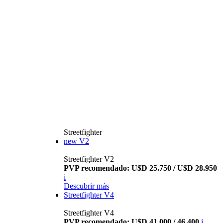
Streetfighter
new
V2
Streetfighter V2
PVP recomendado: U$D 25.750 / U$D 28.950
i
Descubrir más
Streetfighter V4
Streetfighter V4
PVP recomendado: U$D 41.000 / 46.400
i