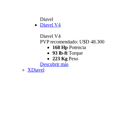
Diavel
Diavel V4
Diavel V4
PVP recomendado: U$D 48.300
168 Hp
Potencia
93 lb-ft
Torque
223 Kg
Peso
Descubrir más
XDiavel