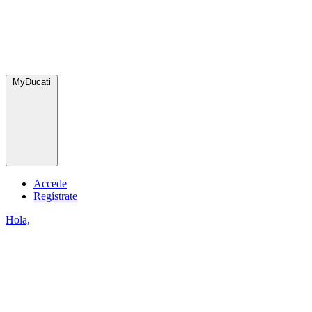
MyDucati
Accede
Regístrate
Hola,