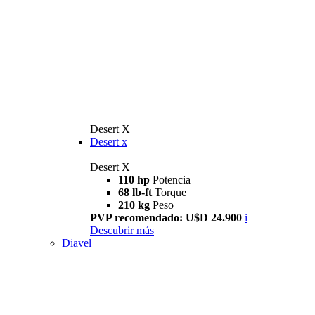
Desert X
Desert x
Desert X
110 hp
Potencia
68 lb-ft
Torque
210 kg
Peso
PVP recomendado: U$D 24.900
i
Descubrir más
Diavel