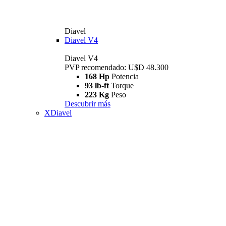
Diavel
Diavel V4
Diavel V4
PVP recomendado: U$D 48.300
168 Hp
Potencia
93 lb-ft
Torque
223 Kg
Peso
Descubrir más
XDiavel