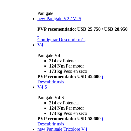
Panigale
new
Panigale V2 / V2S
PVP recomendado: U$D 25.750 / U$D 28.950
i
Configurar
Descubrir más
V4
Panigale V4
214 cv
Potencia
124 Nm
Par motor
173 kg
Peso en seco
PVP recomendado: U$D 45.600
i
Descubrir más
V4 S
Panigale V4 S
214 cv
Potencia
124 Nm
Par motor
173 kg
Peso en seco
PVP recomendado: U$D 58.600
i
Descubrir más
new
Panigale Tricolore V4