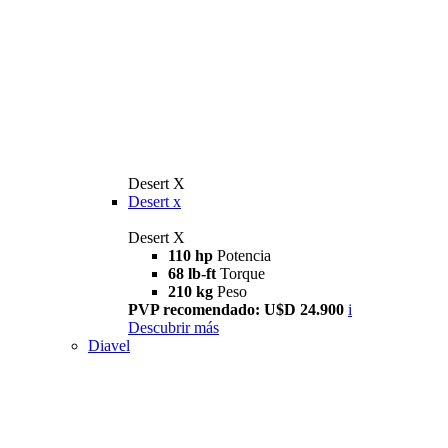
Desert X
Desert x
Desert X
110 hp
Potencia
68 lb-ft
Torque
210 kg
Peso
PVP recomendado: U$D 24.900
i
Descubrir más
Diavel