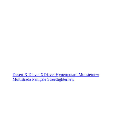
Desert X
Diavel
XDiavel
Hypermotard
Monster
new
Multistrada
Panigale
Streetfighter
new