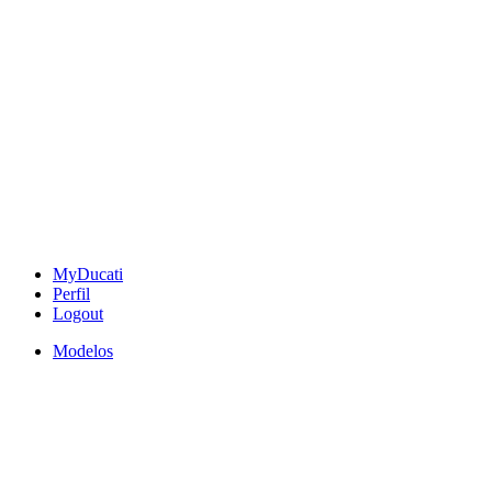
MyDucati
Perfil
Logout
Modelos