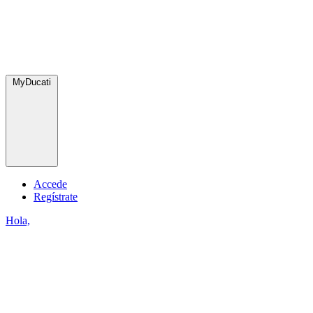
MyDucati
Accede
Regístrate
Hola,