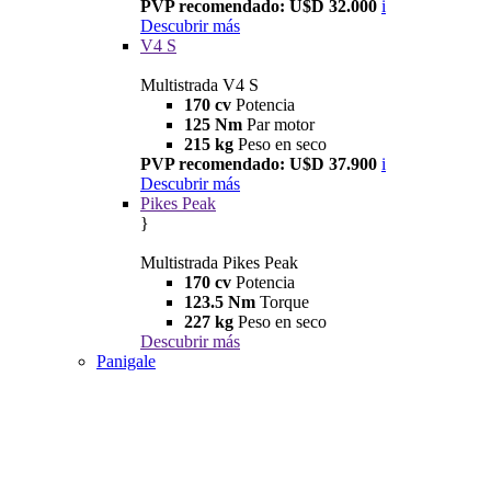
PVP recomendado: U$D 32.000
i
Descubrir más
V4 S
Multistrada V4 S
170 cv
Potencia
125 Nm
Par motor
215 kg
Peso en seco
PVP recomendado: U$D 37.900
i
Descubrir más
Pikes Peak
}
Multistrada Pikes Peak
170 cv
Potencia
123.5 Nm
Torque
227 kg
Peso en seco
Descubrir más
Panigale