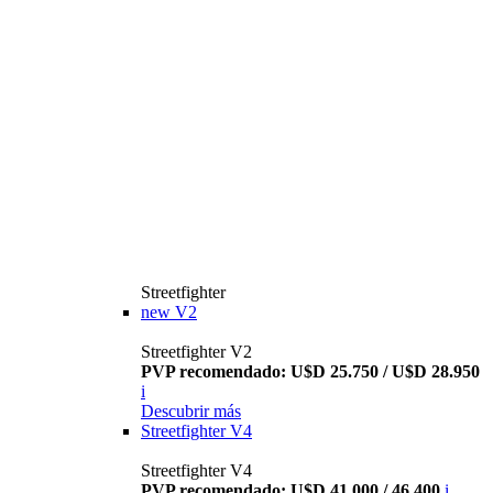
Streetfighter
new
V2
Streetfighter V2
PVP recomendado: U$D 25.750 / U$D 28.950
i
Descubrir más
Streetfighter V4
Streetfighter V4
PVP recomendado: U$D 41.000 / 46.400
i