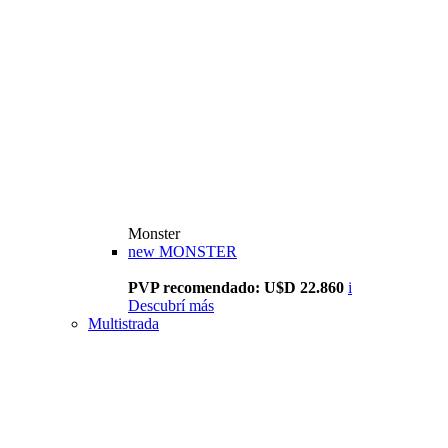
Monster
new
MONSTER
PVP recomendado: U$D 22.860
i
Descubrí más
Multistrada