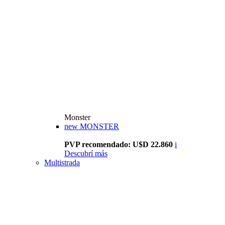
Monster
new
MONSTER
PVP recomendado: U$D 22.860
i
Descubrí más
Multistrada