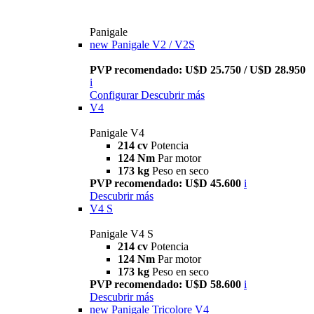
Panigale
new
Panigale V2 / V2S
PVP recomendado: U$D 25.750 / U$D 28.950
i
Configurar
Descubrir más
V4
Panigale V4
214 cv
Potencia
124 Nm
Par motor
173 kg
Peso en seco
PVP recomendado: U$D 45.600
i
Descubrir más
V4 S
Panigale V4 S
214 cv
Potencia
124 Nm
Par motor
173 kg
Peso en seco
PVP recomendado: U$D 58.600
i
Descubrir más
new
Panigale Tricolore V4