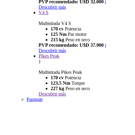
PVP recomendado: U$D 32.000
i
Descubrir más
V4 S
Multistrada V4 S
170 cv
Potencia
125 Nm
Par motor
215 kg
Peso en seco
PVP recomendado: U$D 37.900
i
Descubrir más
Pikes Peak
}
Multistrada Pikes Peak
170 cv
Potencia
123.5 Nm
Torque
227 kg
Peso en seco
Descubrir más
Panigale