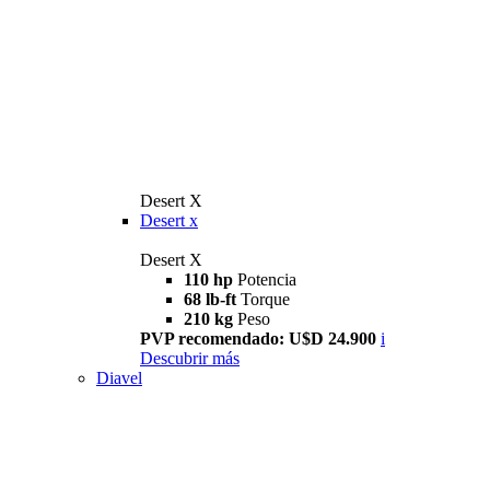
Desert X
Desert x
Desert X
110 hp
Potencia
68 lb-ft
Torque
210 kg
Peso
PVP recomendado: U$D 24.900
i
Descubrir más
Diavel