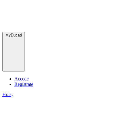
MyDucati
Accede
Regístrate
Hola,