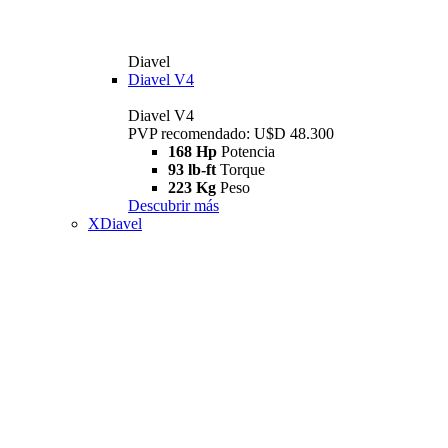
Diavel
Diavel V4
Diavel V4
PVP recomendado: U$D 48.300
168 Hp
Potencia
93 lb-ft
Torque
223 Kg
Peso
Descubrir más
XDiavel