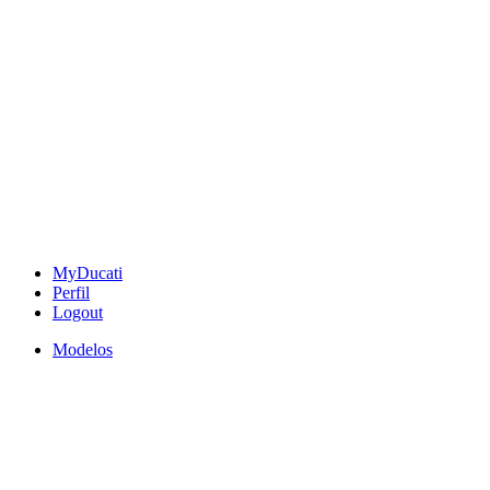
MyDucati
Perfil
Logout
Modelos