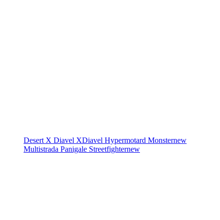
Desert X
Diavel
XDiavel
Hypermotard
Monster
new
Multistrada
Panigale
Streetfighter
new