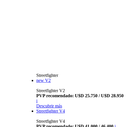
Streetfighter
new
V2
Streetfighter V2
PVP recomendado: U$D 25.750 / U$D 28.950
i
Descubrir más
Streetfighter V4
Streetfighter V4
PVP recomendado: U$D 41.000 / 46.400
i