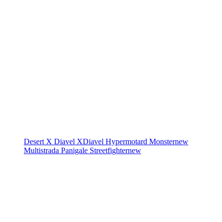
Desert X
Diavel
XDiavel
Hypermotard
Monster
new
Multistrada
Panigale
Streetfighter
new