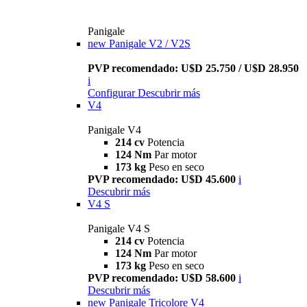
Panigale
new
Panigale V2 / V2S
PVP recomendado: U$D 25.750 / U$D 28.950
i
Configurar
Descubrir más
V4
Panigale V4
214 cv
Potencia
124 Nm
Par motor
173 kg
Peso en seco
PVP recomendado: U$D 45.600
i
Descubrir más
V4 S
Panigale V4 S
214 cv
Potencia
124 Nm
Par motor
173 kg
Peso en seco
PVP recomendado: U$D 58.600
i
Descubrir más
new
Panigale Tricolore V4