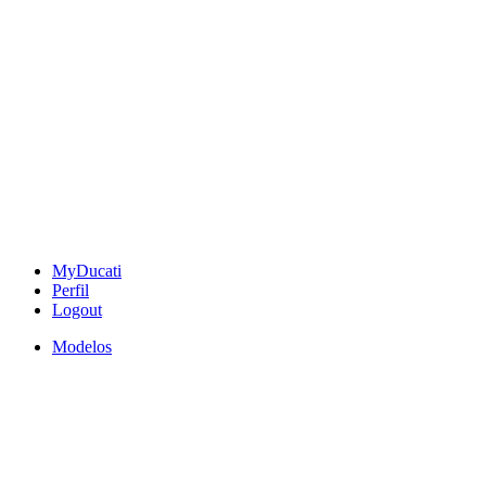
MyDucati
Perfil
Logout
Modelos