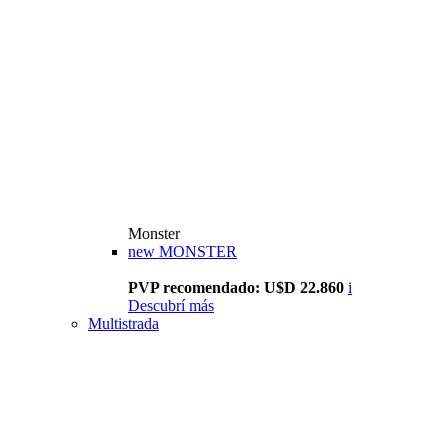
Monster
new
MONSTER
PVP recomendado: U$D 22.860
i
Descubrí más
Multistrada