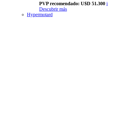
PVP recomendado: U$D 51.300
i
Descubrir más
Hypermotard