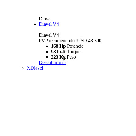
Diavel
Diavel V4
Diavel V4
PVP recomendado: U$D 48.300
168 Hp
Potencia
93 lb-ft
Torque
223 Kg
Peso
Descubrir más
XDiavel