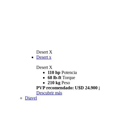
Desert X
Desert x
Desert X
110 hp
Potencia
68 lb-ft
Torque
210 kg
Peso
PVP recomendado: U$D 24.900
i
Descubrir más
Diavel