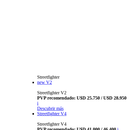
Streetfighter
new
V2
Streetfighter V2
PVP recomendado: U$D 25.750 / U$D 28.950
i
Descubrir más
Streetfighter V4
Streetfighter V4
PVP recomendado: U$D 41.000 / 46.400
i