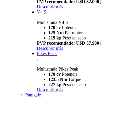
PVP recomendado: U$D 32.000
i
Descubrir más
V4 S
Multistrada V4 S
170 cv
Potencia
125 Nm
Par motor
215 kg
Peso en seco
PVP recomendado: U$D 37.900
i
Descubrir más
Pikes Peak
}
Multistrada Pikes Peak
170 cv
Potencia
123.5 Nm
Torque
227 kg
Peso en seco
Descubrir más
Panigale