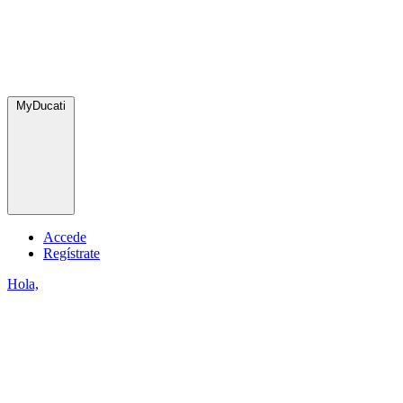
MyDucati
Accede
Regístrate
Hola,