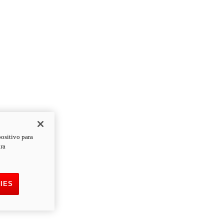
positivo para
ara
IES