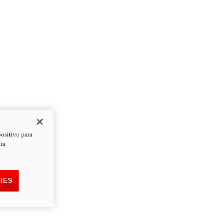
positivo para
ara
IES