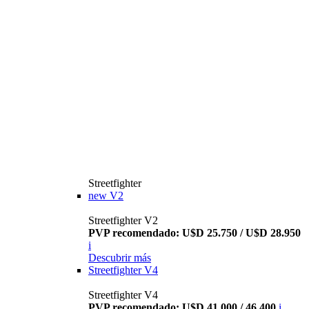
Streetfighter
new
V2
Streetfighter V2
PVP recomendado: U$D 25.750 / U$D 28.950
i
Descubrir más
Streetfighter V4
Streetfighter V4
PVP recomendado: U$D 41.000 / 46.400
i