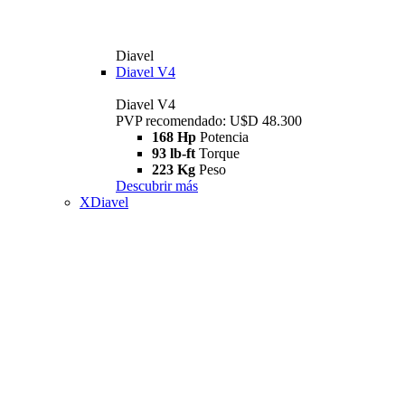
Diavel
Diavel V4
Diavel V4
PVP recomendado: U$D 48.300
168 Hp
Potencia
93 lb-ft
Torque
223 Kg
Peso
Descubrir más
XDiavel