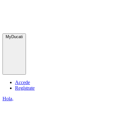
MyDucati
Accede
Regístrate
Hola,