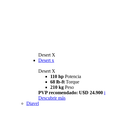
Desert X
Desert x
Desert X
110 hp
Potencia
68 lb-ft
Torque
210 kg
Peso
PVP recomendado: U$D 24.900
i
Descubrir más
Diavel