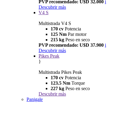
PVP recomendado: U$D 32.000
i
Descubrir más
V4 S
Multistrada V4 S
170 cv
Potencia
125 Nm
Par motor
215 kg
Peso en seco
PVP recomendado: U$D 37.900
i
Descubrir más
Pikes Peak
}
Multistrada Pikes Peak
170 cv
Potencia
123.5 Nm
Torque
227 kg
Peso en seco
Descubrir más
Panigale