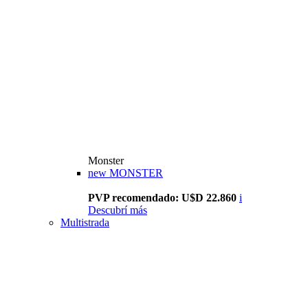
Monster
new
MONSTER
PVP recomendado: U$D 22.860
i
Descubrí más
Multistrada