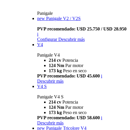
Panigale
new
Panigale V2 / V2S
PVP recomendado: U$D 25.750 / U$D 28.950
i
Configurar
Descubrir más
V4
Panigale V4
214 cv
Potencia
124 Nm
Par motor
173 kg
Peso en seco
PVP recomendado: U$D 45.600
i
Descubrir más
V4 S
Panigale V4 S
214 cv
Potencia
124 Nm
Par motor
173 kg
Peso en seco
PVP recomendado: U$D 58.600
i
Descubrir más
new
Panigale Tricolore V4