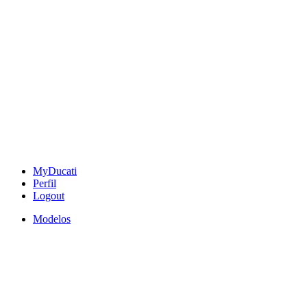
MyDucati
Perfil
Logout
Modelos