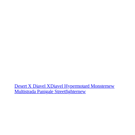
Desert X
Diavel
XDiavel
Hypermotard
Monster
new
Multistrada
Panigale
Streetfighter
new