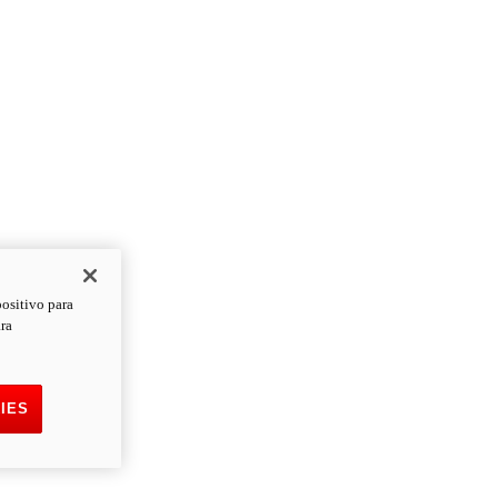
positivo para
ara
IES