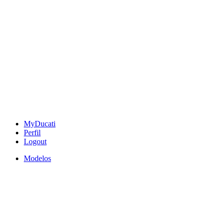
MyDucati
Perfil
Logout
Modelos