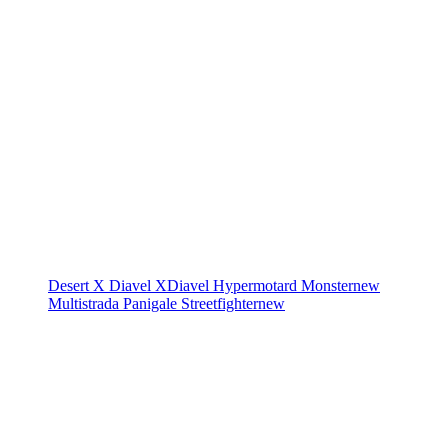
Desert X
Diavel
XDiavel
Hypermotard
Monster
new
Multistrada
Panigale
Streetfighter
new