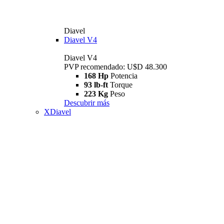
Diavel
Diavel V4
Diavel V4
PVP recomendado: U$D 48.300
168 Hp
Potencia
93 lb-ft
Torque
223 Kg
Peso
Descubrir más
XDiavel