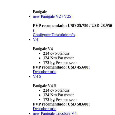
Panigale
new
Panigale V2 / V2S
PVP recomendado: U$D 25.750 / U$D 28.950
i
Configurar
Descubrir más
V4
Panigale V4
214 cv
Potencia
124 Nm
Par motor
173 kg
Peso en seco
PVP recomendado: U$D 45.600
i
Descubrir más
V4 S
Panigale V4 S
214 cv
Potencia
124 Nm
Par motor
173 kg
Peso en seco
PVP recomendado: U$D 58.600
i
Descubrir más
new
Panigale Tricolore V4