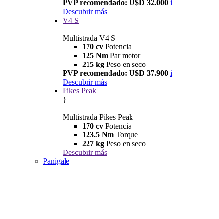
PVP recomendado: U$D 32.000
i
Descubrir más
V4 S
Multistrada V4 S
170 cv
Potencia
125 Nm
Par motor
215 kg
Peso en seco
PVP recomendado: U$D 37.900
i
Descubrir más
Pikes Peak
}
Multistrada Pikes Peak
170 cv
Potencia
123.5 Nm
Torque
227 kg
Peso en seco
Descubrir más
Panigale