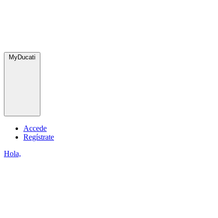
MyDucati
Accede
Regístrate
Hola,