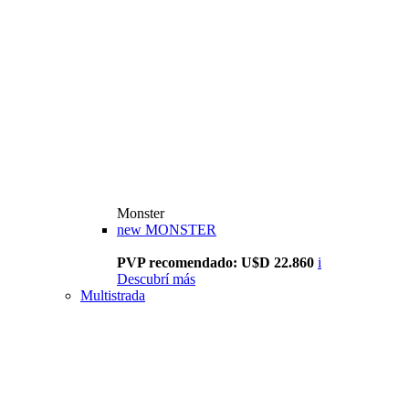
Monster
new
MONSTER
PVP recomendado: U$D 22.860
i
Descubrí más
Multistrada