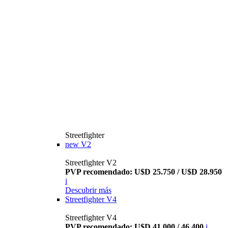
Streetfighter
new
V2
Streetfighter V2
PVP recomendado: U$D 25.750 / U$D 28.950
i
Descubrir más
Streetfighter V4
Streetfighter V4
PVP recomendado: U$D 41.000 / 46.400
i