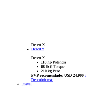
Desert X
Desert x
Desert X
110 hp
Potencia
68 lb-ft
Torque
210 kg
Peso
PVP recomendado: U$D 24.900
i
Descubrir más
Diavel