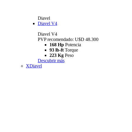
Diavel
Diavel V4
Diavel V4
PVP recomendado: U$D 48.300
168 Hp
Potencia
93 lb-ft
Torque
223 Kg
Peso
Descubrir más
XDiavel