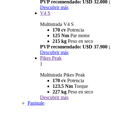
PVP recomendado: U$D 32.000
i
Descubrir más
V4 S
Multistrada V4 S
170 cv
Potencia
125 Nm
Par motor
215 kg
Peso en seco
PVP recomendado: U$D 37.900
i
Descubrir más
Pikes Peak
}
Multistrada Pikes Peak
170 cv
Potencia
123.5 Nm
Torque
227 kg
Peso en seco
Descubrir más
Panigale