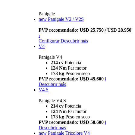
Panigale
new
Panigale V2 / V2S
PVP recomendado: U$D 25.750 / U$D 28.950
i
Configurar
Descubrir más
V4
Panigale V4
214 cv
Potencia
124 Nm
Par motor
173 kg
Peso en seco
PVP recomendado: U$D 45.600
i
Descubrir más
V4 S
Panigale V4 S
214 cv
Potencia
124 Nm
Par motor
173 kg
Peso en seco
PVP recomendado: U$D 58.600
i
Descubrir más
new
Panigale Tricolore V4