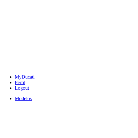
MyDucati
Perfil
Logout
Modelos