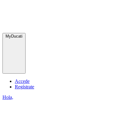
MyDucati
Accede
Regístrate
Hola,