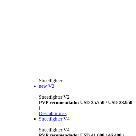
Streetfighter
new
V2
Streetfighter V2
PVP recomendado: U$D 25.750 / U$D 28.950
i
Descubrir más
Streetfighter V4
Streetfighter V4
PVP recomendado: U$D 41.000 / 46.400
i