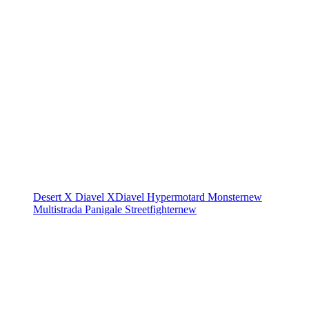
Desert X
Diavel
XDiavel
Hypermotard
Monster
new
Multistrada
Panigale
Streetfighter
new