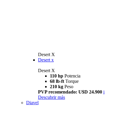
Desert X
Desert x
Desert X
110 hp
Potencia
68 lb-ft
Torque
210 kg
Peso
PVP recomendado: U$D 24.900
i
Descubrir más
Diavel