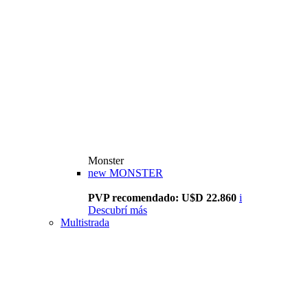
Monster
new
MONSTER
PVP recomendado: U$D 22.860
i
Descubrí más
Multistrada