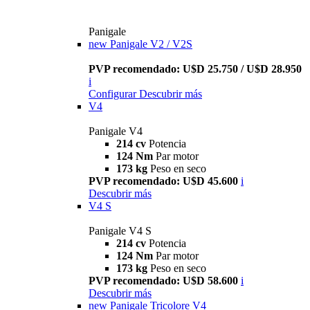
Panigale
new
Panigale V2 / V2S
PVP recomendado: U$D 25.750 / U$D 28.950
i
Configurar
Descubrir más
V4
Panigale V4
214 cv
Potencia
124 Nm
Par motor
173 kg
Peso en seco
PVP recomendado: U$D 45.600
i
Descubrir más
V4 S
Panigale V4 S
214 cv
Potencia
124 Nm
Par motor
173 kg
Peso en seco
PVP recomendado: U$D 58.600
i
Descubrir más
new
Panigale Tricolore V4