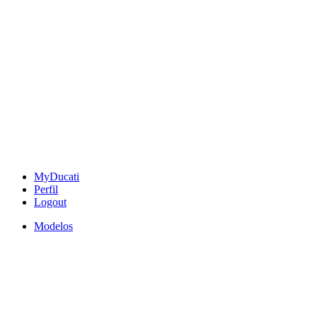
MyDucati
Perfil
Logout
Modelos