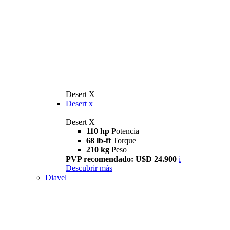
Desert X
Desert x
Desert X
110 hp
Potencia
68 lb-ft
Torque
210 kg
Peso
PVP recomendado: U$D 24.900
i
Descubrir más
Diavel