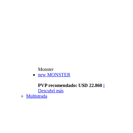
Monster
new
MONSTER
PVP recomendado: U$D 22.860
i
Descubrí más
Multistrada