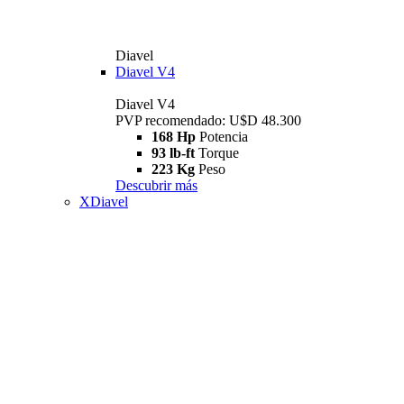
Diavel
Diavel V4
Diavel V4
PVP recomendado: U$D 48.300
168 Hp
Potencia
93 lb-ft
Torque
223 Kg
Peso
Descubrir más
XDiavel