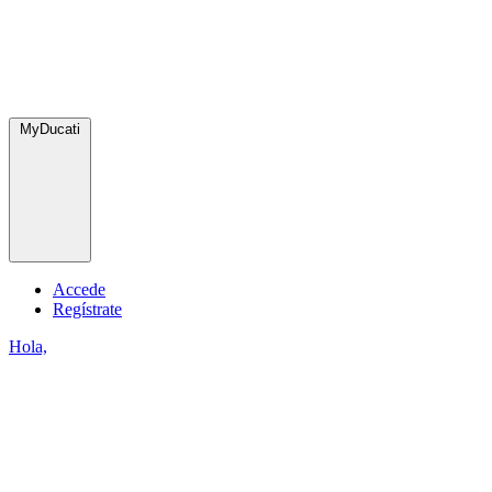
MyDucati
Accede
Regístrate
Hola,