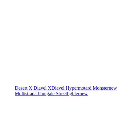
Desert X
Diavel
XDiavel
Hypermotard
Monster
new
Multistrada
Panigale
Streetfighter
new