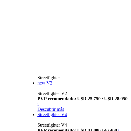
Streetfighter
new
V2
Streetfighter V2
PVP recomendado: U$D 25.750 / U$D 28.950
i
Descubrir más
Streetfighter V4
Streetfighter V4
PVP recomendado: U$D 41.000 / 46.400
i