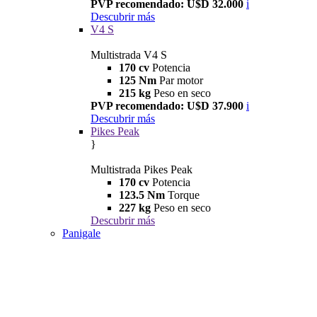
PVP recomendado: U$D 32.000
i
Descubrir más
V4 S
Multistrada V4 S
170 cv
Potencia
125 Nm
Par motor
215 kg
Peso en seco
PVP recomendado: U$D 37.900
i
Descubrir más
Pikes Peak
}
Multistrada Pikes Peak
170 cv
Potencia
123.5 Nm
Torque
227 kg
Peso en seco
Descubrir más
Panigale