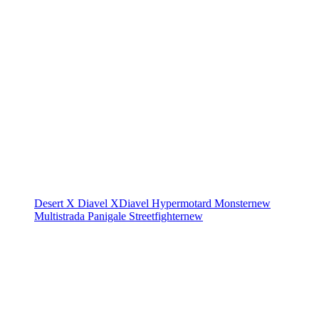
Desert X
Diavel
XDiavel
Hypermotard
Monster
new
Multistrada
Panigale
Streetfighter
new