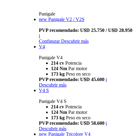
Panigale
new
Panigale V2 / V2S
PVP recomendado: U$D 25.750 / U$D 28.950
i
Configurar
Descubrir más
V4
Panigale V4
214 cv
Potencia
124 Nm
Par motor
173 kg
Peso en seco
PVP recomendado: U$D 45.600
i
Descubrir más
V4 S
Panigale V4 S
214 cv
Potencia
124 Nm
Par motor
173 kg
Peso en seco
PVP recomendado: U$D 58.600
i
Descubrir más
new
Panigale Tricolore V4