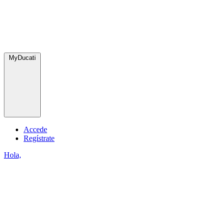
MyDucati
Accede
Regístrate
Hola,