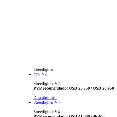
Streetfighter
new
V2
Streetfighter V2
PVP recomendado: U$D 25.750 / U$D 28.950
i
Descubrir más
Streetfighter V4
Streetfighter V4
PVP recomendado: U$D 41.000 / 46.400
i