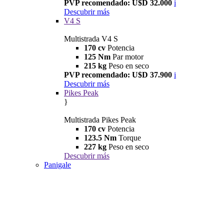
PVP recomendado: U$D 32.000
i
Descubrir más
V4 S
Multistrada V4 S
170 cv
Potencia
125 Nm
Par motor
215 kg
Peso en seco
PVP recomendado: U$D 37.900
i
Descubrir más
Pikes Peak
}
Multistrada Pikes Peak
170 cv
Potencia
123.5 Nm
Torque
227 kg
Peso en seco
Descubrir más
Panigale