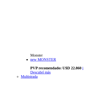
Monster
new
MONSTER
PVP recomendado: U$D 22.860
i
Descubrí más
Multistrada