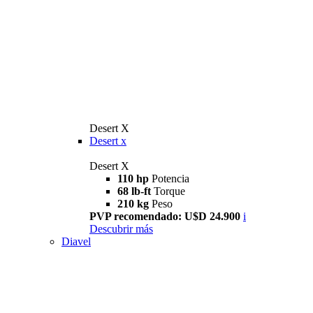
Desert X
Desert x
Desert X
110 hp
Potencia
68 lb-ft
Torque
210 kg
Peso
PVP recomendado: U$D 24.900
i
Descubrir más
Diavel