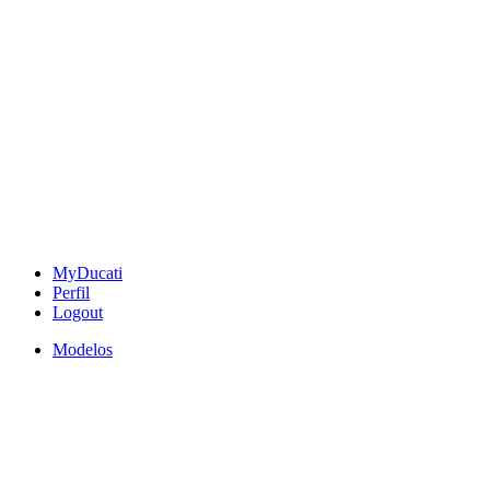
MyDucati
Perfil
Logout
Modelos