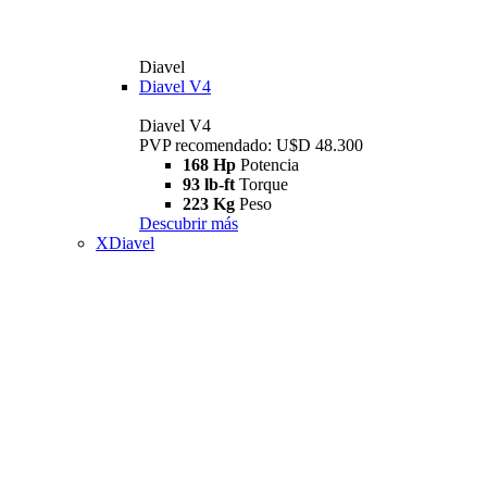
Diavel
Diavel V4
Diavel V4
PVP recomendado: U$D 48.300
168 Hp
Potencia
93 lb-ft
Torque
223 Kg
Peso
Descubrir más
XDiavel