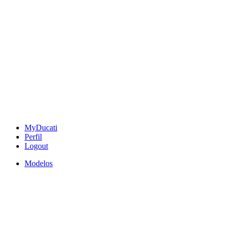
MyDucati
Perfil
Logout
Modelos