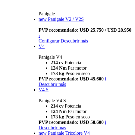
Panigale
new
Panigale V2 / V2S
PVP recomendado: U$D 25.750 / U$D 28.950
i
Configurar
Descubrir más
V4
Panigale V4
214 cv
Potencia
124 Nm
Par motor
173 kg
Peso en seco
PVP recomendado: U$D 45.600
i
Descubrir más
V4 S
Panigale V4 S
214 cv
Potencia
124 Nm
Par motor
173 kg
Peso en seco
PVP recomendado: U$D 58.600
i
Descubrir más
new
Panigale Tricolore V4