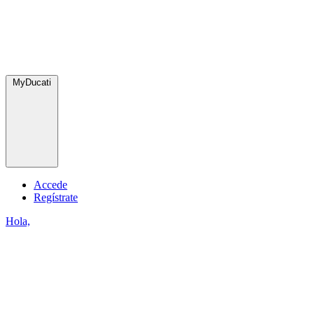
MyDucati
Accede
Regístrate
Hola,