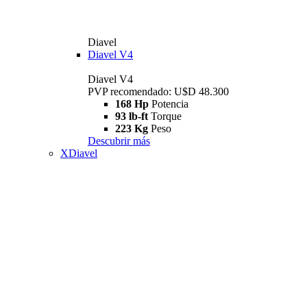
Diavel
Diavel V4
Diavel V4
PVP recomendado: U$D 48.300
168 Hp
Potencia
93 lb-ft
Torque
223 Kg
Peso
Descubrir más
XDiavel