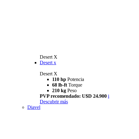
Desert X
Desert x
Desert X
110 hp
Potencia
68 lb-ft
Torque
210 kg
Peso
PVP recomendado: U$D 24.900
i
Descubrir más
Diavel