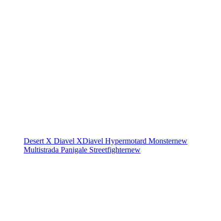
Desert X
Diavel
XDiavel
Hypermotard
Monster
new
Multistrada
Panigale
Streetfighter
new