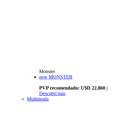
Monster
new
MONSTER
PVP recomendado: U$D 22.860
i
Descubrí más
Multistrada