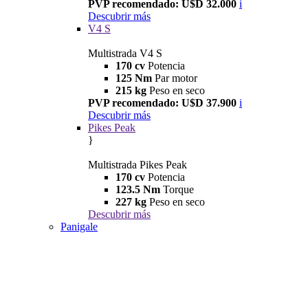
PVP recomendado: U$D 32.000
i
Descubrir más
V4 S
Multistrada V4 S
170 cv
Potencia
125 Nm
Par motor
215 kg
Peso en seco
PVP recomendado: U$D 37.900
i
Descubrir más
Pikes Peak
}
Multistrada Pikes Peak
170 cv
Potencia
123.5 Nm
Torque
227 kg
Peso en seco
Descubrir más
Panigale