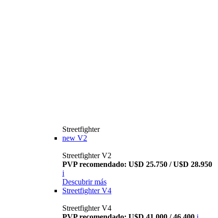
Streetfighter
new
V2
Streetfighter V2
PVP recomendado: U$D 25.750 / U$D 28.950
i
Descubrir más
Streetfighter V4
Streetfighter V4
PVP recomendado: U$D 41.000 / 46.400
i