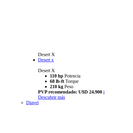
Desert X
Desert x
Desert X
110 hp
Potencia
68 lb-ft
Torque
210 kg
Peso
PVP recomendado: U$D 24.900
i
Descubrir más
Diavel