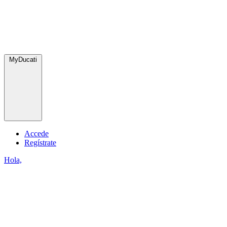
MyDucati
Accede
Regístrate
Hola,