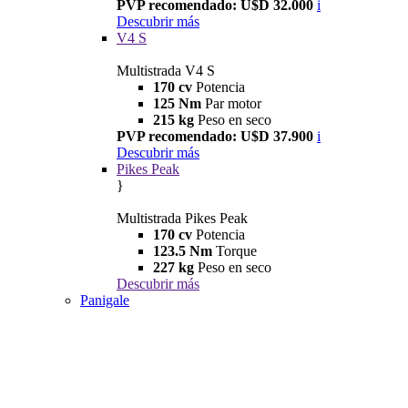
PVP recomendado: U$D 32.000
i
Descubrir más
V4 S
Multistrada V4 S
170 cv
Potencia
125 Nm
Par motor
215 kg
Peso en seco
PVP recomendado: U$D 37.900
i
Descubrir más
Pikes Peak
}
Multistrada Pikes Peak
170 cv
Potencia
123.5 Nm
Torque
227 kg
Peso en seco
Descubrir más
Panigale