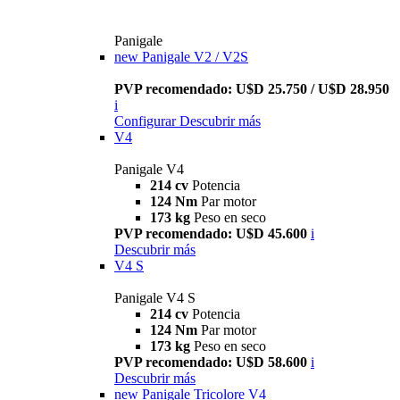
Panigale
new
Panigale V2 / V2S
PVP recomendado: U$D 25.750 / U$D 28.950
i
Configurar
Descubrir más
V4
Panigale V4
214 cv
Potencia
124 Nm
Par motor
173 kg
Peso en seco
PVP recomendado: U$D 45.600
i
Descubrir más
V4 S
Panigale V4 S
214 cv
Potencia
124 Nm
Par motor
173 kg
Peso en seco
PVP recomendado: U$D 58.600
i
Descubrir más
new
Panigale Tricolore V4