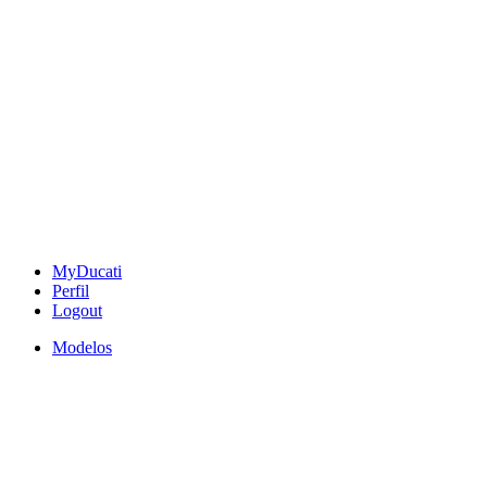
MyDucati
Perfil
Logout
Modelos