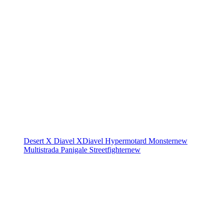
Desert X
Diavel
XDiavel
Hypermotard
Monster
new
Multistrada
Panigale
Streetfighter
new