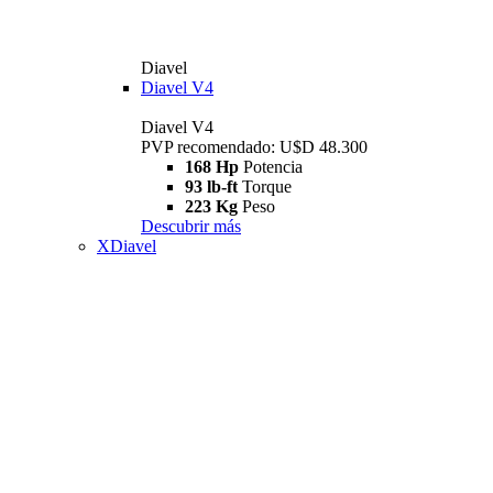
Diavel
Diavel V4
Diavel V4
PVP recomendado: U$D 48.300
168 Hp
Potencia
93 lb-ft
Torque
223 Kg
Peso
Descubrir más
XDiavel