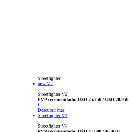
Streetfighter
new
V2
Streetfighter V2
PVP recomendado: U$D 25.750 / U$D 28.950
i
Descubrir más
Streetfighter V4
Streetfighter V4
PVP recomendado: U$D 41.000 / 46.400
i