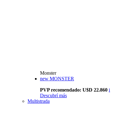
Monster
new
MONSTER
PVP recomendado: U$D 22.860
i
Descubrí más
Multistrada