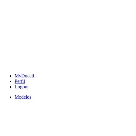
MyDucati
Perfil
Logout
Modelos