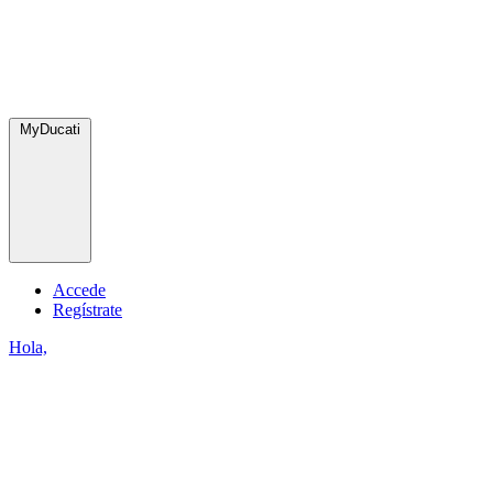
MyDucati
Accede
Regístrate
Hola,