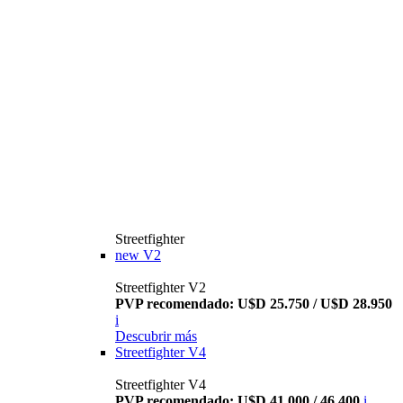
Streetfighter
new
V2
Streetfighter V2
PVP recomendado: U$D 25.750 / U$D 28.950
i
Descubrir más
Streetfighter V4
Streetfighter V4
PVP recomendado: U$D 41.000 / 46.400
i