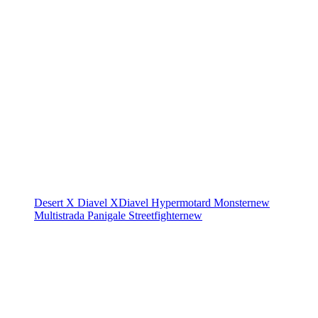
Desert X
Diavel
XDiavel
Hypermotard
Monster
new
Multistrada
Panigale
Streetfighter
new