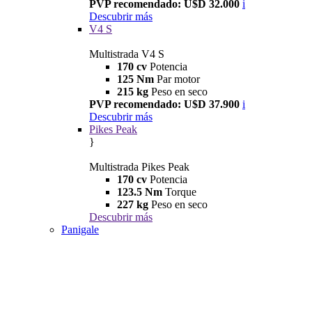
PVP recomendado: U$D 32.000
i
Descubrir más
V4 S
Multistrada V4 S
170 cv
Potencia
125 Nm
Par motor
215 kg
Peso en seco
PVP recomendado: U$D 37.900
i
Descubrir más
Pikes Peak
}
Multistrada Pikes Peak
170 cv
Potencia
123.5 Nm
Torque
227 kg
Peso en seco
Descubrir más
Panigale