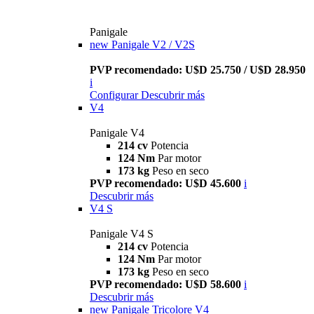
Panigale
new
Panigale V2 / V2S
PVP recomendado: U$D 25.750 / U$D 28.950
i
Configurar
Descubrir más
V4
Panigale V4
214 cv
Potencia
124 Nm
Par motor
173 kg
Peso en seco
PVP recomendado: U$D 45.600
i
Descubrir más
V4 S
Panigale V4 S
214 cv
Potencia
124 Nm
Par motor
173 kg
Peso en seco
PVP recomendado: U$D 58.600
i
Descubrir más
new
Panigale Tricolore V4