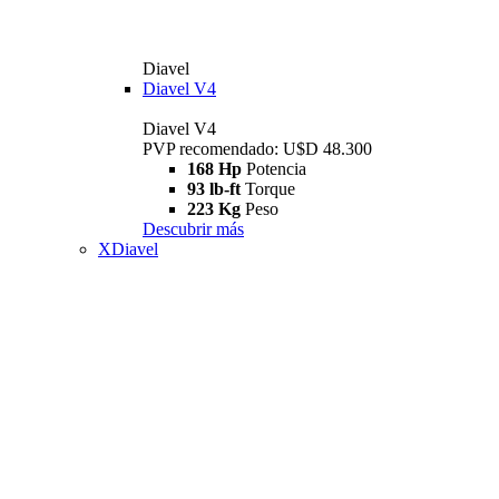
Diavel
Diavel V4
Diavel V4
PVP recomendado: U$D 48.300
168 Hp
Potencia
93 lb-ft
Torque
223 Kg
Peso
Descubrir más
XDiavel