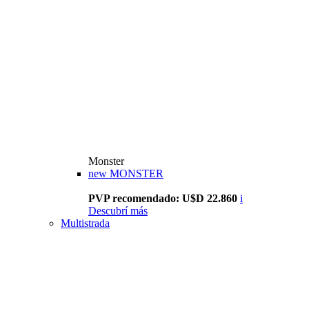
Monster
new
MONSTER
PVP recomendado: U$D 22.860
i
Descubrí más
Multistrada