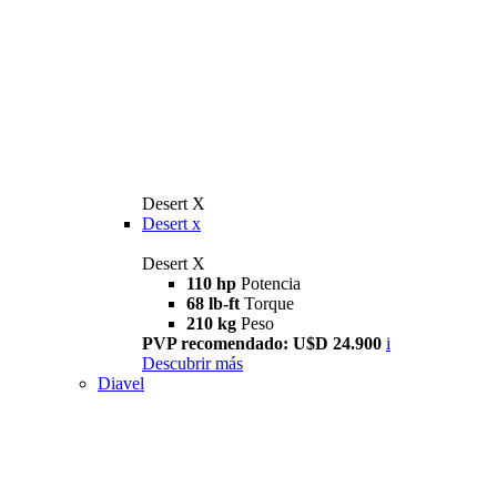
Desert X
Desert x
Desert X
110 hp
Potencia
68 lb-ft
Torque
210 kg
Peso
PVP recomendado: U$D 24.900
i
Descubrir más
Diavel