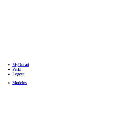
MyDucati
Perfil
Logout
Modelos