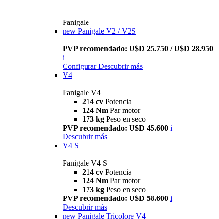
Panigale
new
Panigale V2 / V2S
PVP recomendado: U$D 25.750 / U$D 28.950
i
Configurar
Descubrir más
V4
Panigale V4
214 cv
Potencia
124 Nm
Par motor
173 kg
Peso en seco
PVP recomendado: U$D 45.600
i
Descubrir más
V4 S
Panigale V4 S
214 cv
Potencia
124 Nm
Par motor
173 kg
Peso en seco
PVP recomendado: U$D 58.600
i
Descubrir más
new
Panigale Tricolore V4