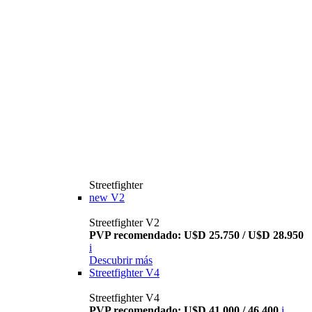
Streetfighter
new
V2
Streetfighter V2
PVP recomendado: U$D 25.750 / U$D 28.950
i
Descubrir más
Streetfighter V4
Streetfighter V4
PVP recomendado: U$D 41.000 / 46.400
i