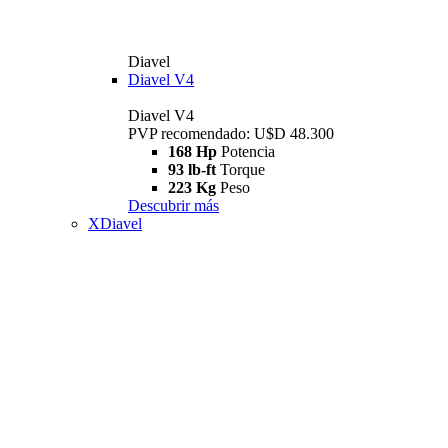
Diavel
Diavel V4
Diavel V4
PVP recomendado: U$D 48.300
168 Hp
Potencia
93 lb-ft
Torque
223 Kg
Peso
Descubrir más
XDiavel