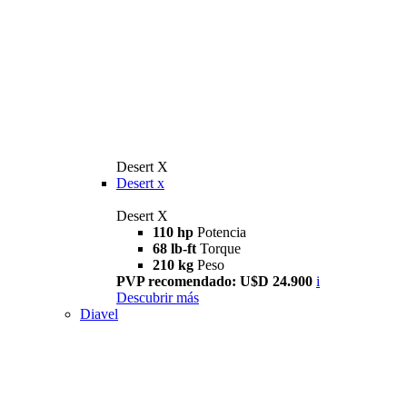
Desert X
Desert x
Desert X
110 hp
Potencia
68 lb-ft
Torque
210 kg
Peso
PVP recomendado: U$D 24.900
i
Descubrir más
Diavel