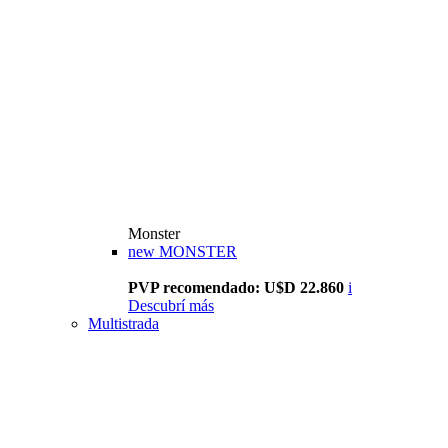
Monster
new
MONSTER
PVP recomendado: U$D 22.860
i
Descubrí más
Multistrada