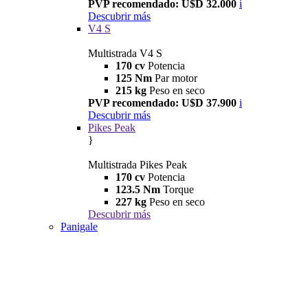
PVP recomendado: U$D 32.000
i
Descubrir más
V4 S
Multistrada V4 S
170 cv
Potencia
125 Nm
Par motor
215 kg
Peso en seco
PVP recomendado: U$D 37.900
i
Descubrir más
Pikes Peak
}
Multistrada Pikes Peak
170 cv
Potencia
123.5 Nm
Torque
227 kg
Peso en seco
Descubrir más
Panigale