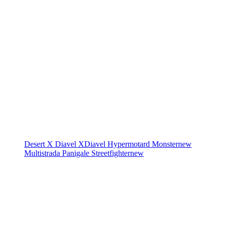
Desert X
Diavel
XDiavel
Hypermotard
Monster
new
Multistrada
Panigale
Streetfighter
new