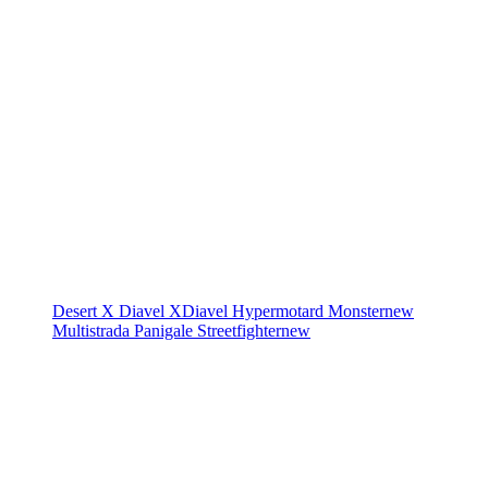
Desert X
Diavel
XDiavel
Hypermotard
Monster
new
Multistrada
Panigale
Streetfighter
new