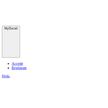
MyDucati
Accede
Regístrate
Hola,