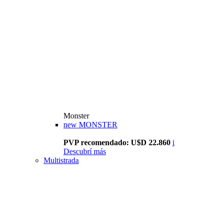
Monster
new
MONSTER
PVP recomendado: U$D 22.860
i
Descubrí más
Multistrada