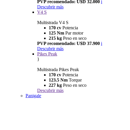
PVP recomendado: U$D 32.000
i
Descubrir más
V4 S
Multistrada V4 S
170 cv
Potencia
125 Nm
Par motor
215 kg
Peso en seco
PVP recomendado: U$D 37.900
i
Descubrir más
Pikes Peak
}
Multistrada Pikes Peak
170 cv
Potencia
123.5 Nm
Torque
227 kg
Peso en seco
Descubrir más
Panigale