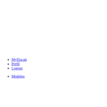
MyDucati
Perfil
Logout
Modelos