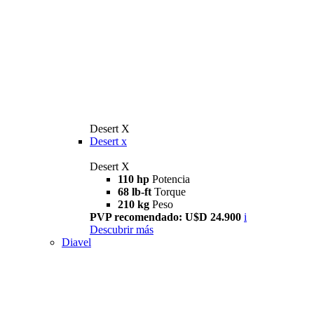
Desert X
Desert x
Desert X
110 hp
Potencia
68 lb-ft
Torque
210 kg
Peso
PVP recomendado: U$D 24.900
i
Descubrir más
Diavel