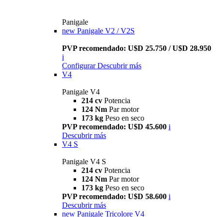
Panigale
new
Panigale V2 / V2S
PVP recomendado: U$D 25.750 / U$D 28.950
i
Configurar
Descubrir más
V4
Panigale V4
214 cv
Potencia
124 Nm
Par motor
173 kg
Peso en seco
PVP recomendado: U$D 45.600
i
Descubrir más
V4 S
Panigale V4 S
214 cv
Potencia
124 Nm
Par motor
173 kg
Peso en seco
PVP recomendado: U$D 58.600
i
Descubrir más
new
Panigale Tricolore V4