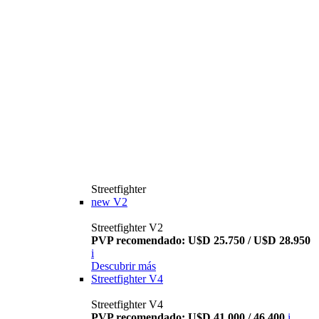
Streetfighter
new
V2
Streetfighter V2
PVP recomendado: U$D 25.750 / U$D 28.950
i
Descubrir más
Streetfighter V4
Streetfighter V4
PVP recomendado: U$D 41.000 / 46.400
i