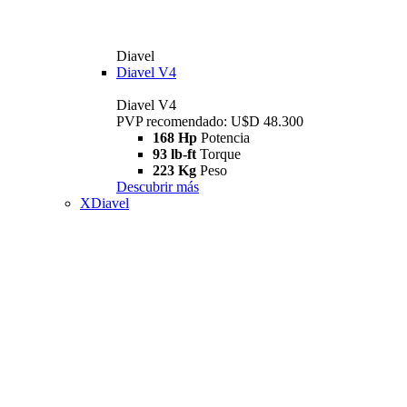
Diavel
Diavel V4
Diavel V4
PVP recomendado: U$D 48.300
168 Hp
Potencia
93 lb-ft
Torque
223 Kg
Peso
Descubrir más
XDiavel