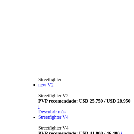
Streetfighter
new
V2
Streetfighter V2
PVP recomendado: U$D 25.750 / U$D 28.950
i
Descubrir más
Streetfighter V4
Streetfighter V4
PVP recomendado: U$D 41.000 / 46.400
i