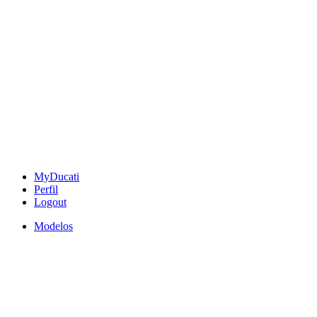
MyDucati
Perfil
Logout
Modelos