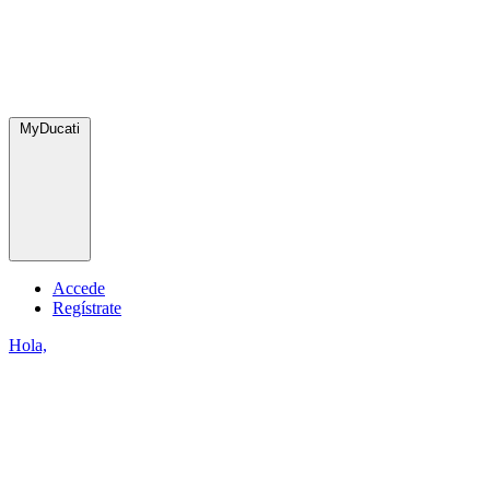
MyDucati
Accede
Regístrate
Hola,