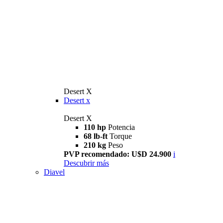
Desert X
Desert x
Desert X
110 hp
Potencia
68 lb-ft
Torque
210 kg
Peso
PVP recomendado: U$D 24.900
i
Descubrir más
Diavel