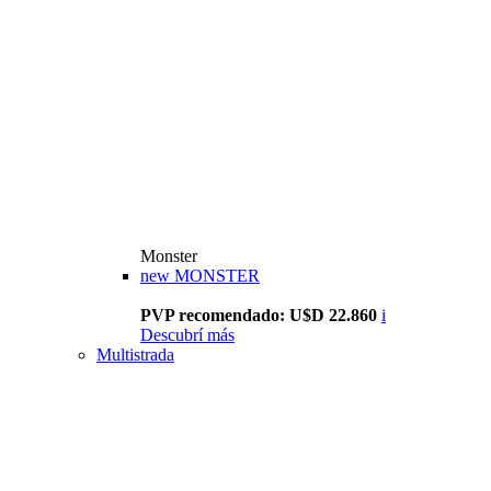
Monster
new
MONSTER
PVP recomendado: U$D 22.860
i
Descubrí más
Multistrada