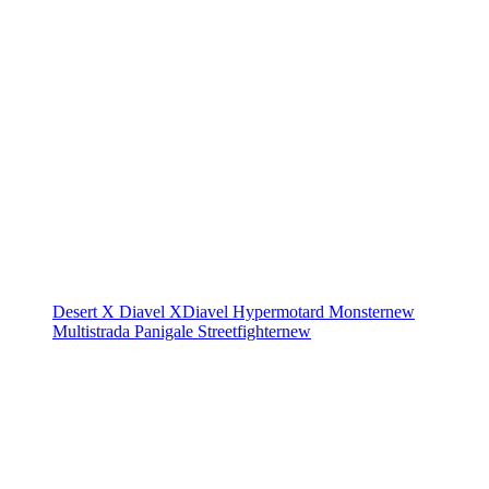
Desert X
Diavel
XDiavel
Hypermotard
Monster
new
Multistrada
Panigale
Streetfighter
new