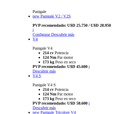
Panigale
new
Panigale V2 / V2S
PVP recomendado: U$D 25.750 / U$D 28.950
i
Configurar
Descubrir más
V4
Panigale V4
214 cv
Potencia
124 Nm
Par motor
173 kg
Peso en seco
PVP recomendado: U$D 45.600
i
Descubrir más
V4 S
Panigale V4 S
214 cv
Potencia
124 Nm
Par motor
173 kg
Peso en seco
PVP recomendado: U$D 58.600
i
Descubrir más
new
Panigale Tricolore V4