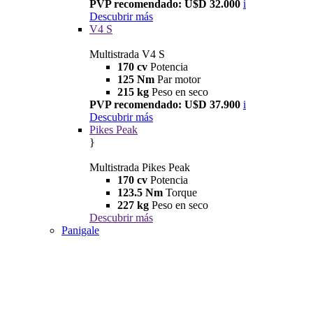
PVP recomendado: U$D 32.000
i
Descubrir más
V4 S
Multistrada V4 S
170 cv
Potencia
125 Nm
Par motor
215 kg
Peso en seco
PVP recomendado: U$D 37.900
i
Descubrir más
Pikes Peak
}
Multistrada Pikes Peak
170 cv
Potencia
123.5 Nm
Torque
227 kg
Peso en seco
Descubrir más
Panigale