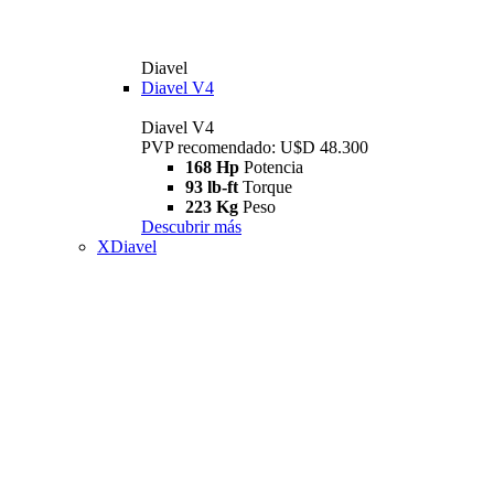
Diavel
Diavel V4
Diavel V4
PVP recomendado: U$D 48.300
168 Hp
Potencia
93 lb-ft
Torque
223 Kg
Peso
Descubrir más
XDiavel