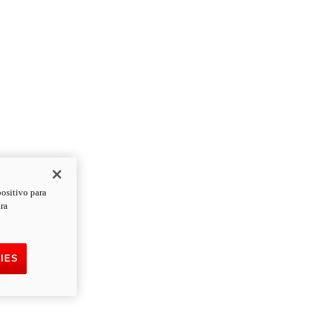
positivo para
ara
IES