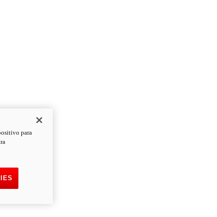
positivo para
ara
IES